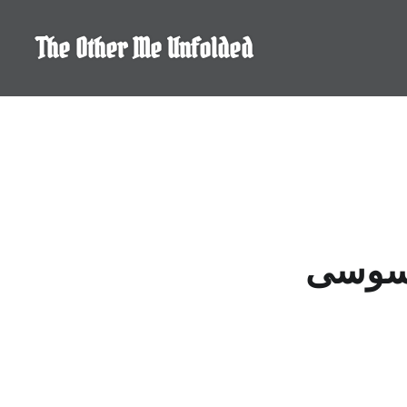
Skip
to
The Other Me Unfolded
content
جاسوسی