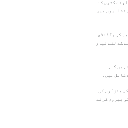
اپنے کتوں کے
ی نشانیوں میں
مہ کی پگڈنڈی
ے کے لئے تیار
نہیں کئی
 شامل ہیں۔
کی منزلوں کی
ی پیروی کرتے