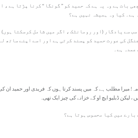
ی بات ہے وہ یہ ہے کہ حمید کو ’’ گونگا ‘‘ کرنا پڑتا ہے ، ا
ہے۔ کیا وہ ہمیشہ نہیں ہے؟
سب سے یادگار (اور رومانٹک ، اگر میں شامل کرسکتا ہوں) 
جنگل کی عورت حمید کو پسند کرتی ہے اور اسے اپنے ساتھ لے
 عمدہ ہے۔
مہ! میرا مطلب ہے کہ میں پسند کرتا ہوں کہ فریدی اور حمید ان 
، لیکن ڈبلیو ایچ او کے خزانے کی چیز ایک تھی.
 بارے میں کیا محسوس ہوتا ہے؟