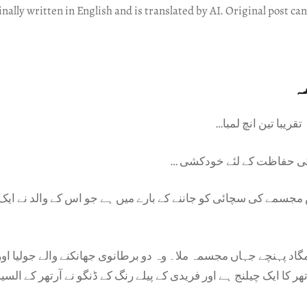
inally written in English and is translated by AI. Original post ca
ہ
قریبا تین انچ لمبا…
ی حفاظت کے لئے خودکشی …
مجسمے کی سچائی کو جاننے کے بارے میں ہے جو اس کے والد نے ایک ب
گاد پہنچے جہاں مجسمہ ملا۔ وہ دو برطانوی جھانکنے والے جولیا اور 
ر کا ایک چیلنج ہے اور فریدی کے پیلے رنگ کے ڈنگو نے آرتھر کے السی