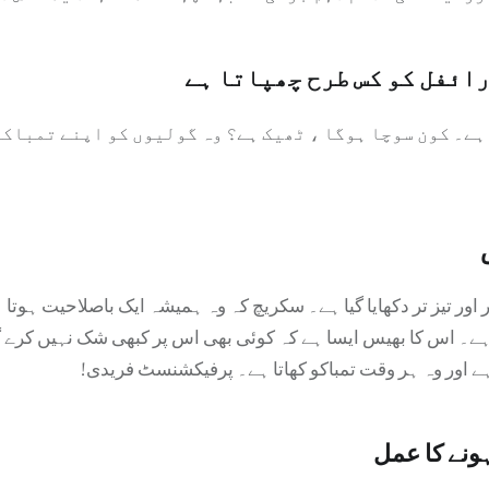
ائفل کو کس طرح چھپاتا ہے
 ہے۔ کون سوچا ہوگا ، ٹھیک ہے؟ وہ گولیوں کو اپنے تمباکو
 اور تیز تر دکھایا گیا ہے۔ سکریچ کہ وہ ہمیشہ ایک باصلاحیت ہوتا
۔ اس کا بھیس ایسا ہے کہ کوئی بھی اس پر کبھی شک نہیں کرے گ
ے اور وہ ہر وقت تمباکو کھاتا ہے۔ پرفیکشنسٹ فریدی!
ہونے کا عمل