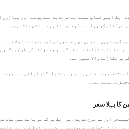
ھے ایک ایسی کتاب پسند ہے جو جدید تہذیب سے اور پہاڑوں 
، اس کتاب کو پہلے ہی کچھ براانی پوائنٹس ملتے ہیں۔
ہر کچھ نہیں ہے ، بیان ہے۔ فریدی اور حمید نے ایک خزانہ
ے راستے ایک تکلیف دہ سفر کیا ، جو خزانہ کی طرح بیکار 
وئی بگاڑنے والا نہیں ہے۔
 مختلف وجوہات کی بناء پر بہت یادگار کہانی ہے۔ مجھے ا
 چیزیں پسند ہیں۔
 کا پہلا سفر
یلنجز اور کس طرح فریدی ہر ایک پر قابو پانے میں مدد کر
رولینڈ کی تمام مہم جوئی سے بہت پہلے تھا لہذا یہ خاص م