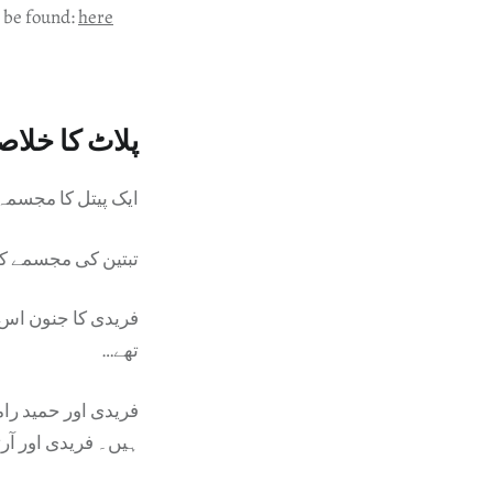
n be found:
here
پلاٹ کا خلاص
ایک پیتل کا مجسمہ ت
تبتین کی مجسمے ک
فریدی کا جنون اس 
تھے…
فریدی اور حمید رام
ہیں۔ فریدی اور آرتھ