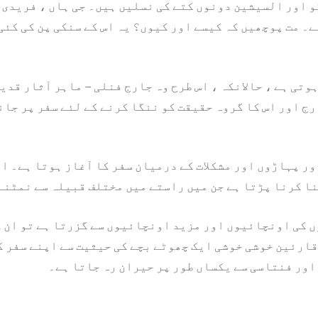
و اور السیشین دونوں کتے کی نسلیں ہیں۔ جی ہاں ، فریدی 
ے۔ مت پوچھیں کہ کیسے اور کیوں؟ یہ اس کے سنکی پن کی کئ
ہوتی ہے ، حالانکہ ، اس طرح وہ جارج فنلی – ماہر آثار قدی
ج اور اس کا گروہ حقیقت کو ننگا کرنے کے لئے سفر پر جان
ور پہاڑوں اور مشکلات کے درمیان سفر کا آغاز ہوتا ہے۔ ا
ا کرنا پڑتا ہے جن میں راستے میں مختلف قبیلہ سے نمٹنے
ں کی اونچائیوں اور مزید اونچائیوں سے گزرتا ہے تو ان 
ارئین خوشی خوشی ایک چھوٹے بچے کی حیثیت سے اپنے سفر ک
اور فنتاسی سے یکساں طور پر حیران رہ جاتا ہے۔