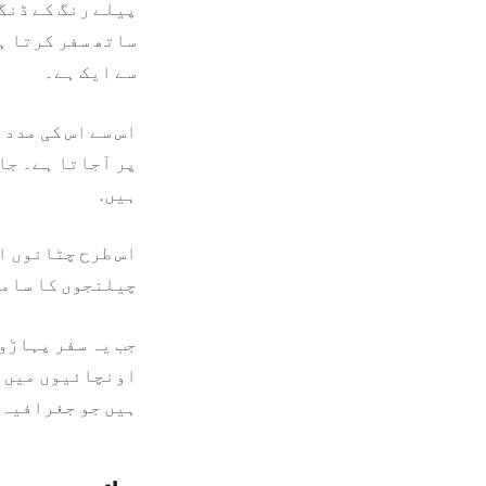
پیلے رنگ کے ڈنگ
ساتھ سفر کرتا ہ
سے ایک ہے۔
اس سے اس کی مدد 
پر آجاتا ہے۔ جار
ہیں.
اس طرح چٹانوں ا
چیلنجوں کا سامن
جب یہ سفر پہاڑو
اونچائیوں میں ق
ہیں جو جغرافیہ 