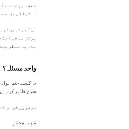
مجھے جو سب سے اچھ
انتہائی مزاحیہ 
ایک بہترین اور 
ہوتا ہے جب ایک 
ہے۔ یہ منظر بہت
واحد مسئلہ؟
یہ کیسے ختم ہوا۔ 
طرح ظاہر کرتے ہیں 
دوسروں کو اس کے
شبانہ مختار