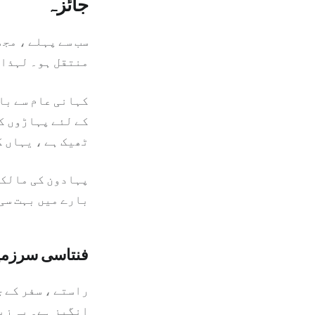
جائزہ
سب سے پہلے ، مج
منتقل ہو۔ لہذا 
کہانی عام سے با
کے لئے پہاڑوں ک
ٹھیک ہے ، یہاں ک
پہادون کی مالکا
بارے میں بہت سی
فنتاسی سرزمین
راستے ، سفر کے چ
انگیز ہے۔ یہ زی