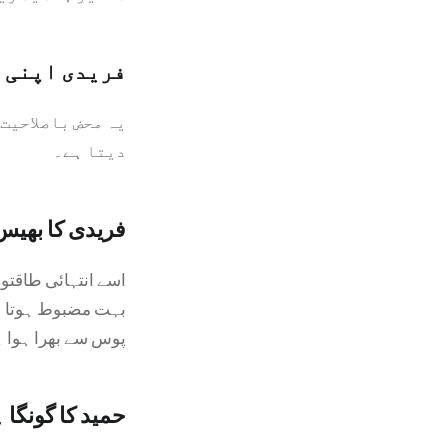
فریدی اپنی ر
یہ محض باصلاحیت
دیتا ہے۔
فریدی کا بھیس
اسے انتہائی طاقتور
بہت مضبوط ہوتا ہے
پوس سے بھرا ہوا ہ
حمید کا گونگا 