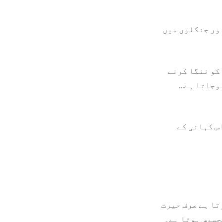
اور جنگلوں میں
 کو ننگا کرنے
ہوجاتا ہے…
س کہانی کے
تا ہے صرف حیرت
حسوس ہوتا ہے۔