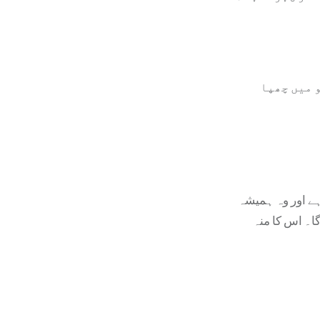
 میں چھپا
 ہے اور وہ ہمیشہ
ا۔ اس کا منہ