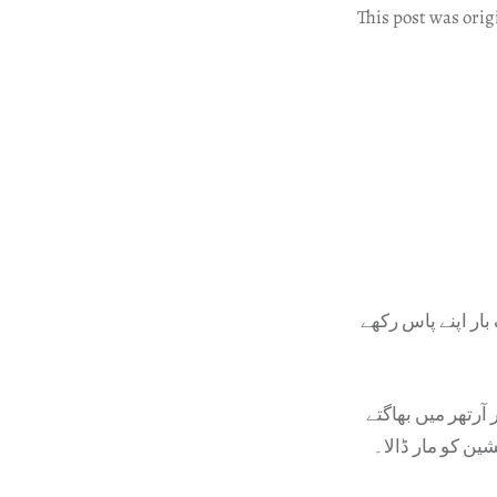
This post was orig
ار اپنے پاس رکھے
آرتھر میں بھاگتے
شین کو مار ڈالا۔