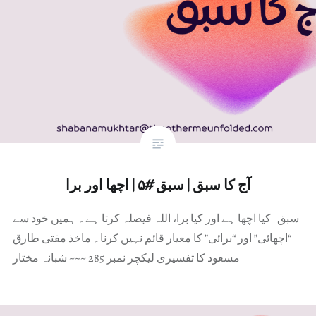
آج کا سبق | سبق #۵ | اچھا اور برا
سبق کیا اچھا ہے اور کیا برا، اللہ فیصلہ کرتا ہے۔ ہمیں خود سے
“اچھائی” اور “برائی” کا معیار قائم نہیں کرنا۔ ماخذ مفتی طارق
مسعود کا تفسیری لیکچر نمبر 285 ~~~ شبانہ مختار