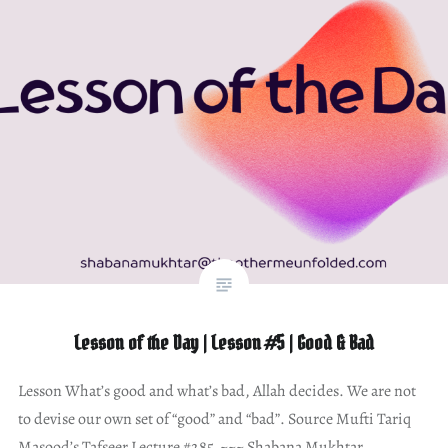
Lesson of the Day | Lesson #5 | Good & Bad
Lesson What’s good and what’s bad, Allah decides. We are not
to devise our own set of “good” and “bad”. Source Mufti Tariq
Masood’s Tafseer Lecture #285 ~~~ Shabana Mukhtar