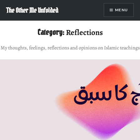
Skip
The Other Me Unfolded
MENU
to
content
Category:
Reflections
My thoughts, feelings, reflections and opinions on Islamic teachings