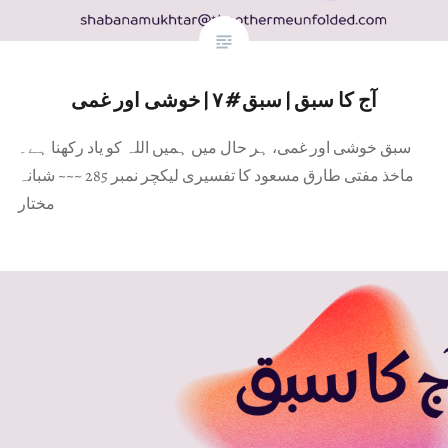
آج کا سبق | سبق # ۷ | خوشی اور غمی
سبق خوشی اور غمی، ہر حال میں ہمیں اللہ کو یاد رکھنا ہے۔
ماخذ مفتی طارق مسعود کا تفسیری لیکچر نمبر 285 ~~~ شبانہ
مختار