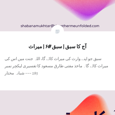
آج کا سبق | سبق #۶ | میراث
سبق جو اپنے وارث کی میراث کاٹے گا، اللہ جنت میں اس کی
میراث کاٹے گا۔ ماخذ مفتی طارق مسعود کا تفسیری لیکچر نمبر
285 ~~~ شبانہ مختار