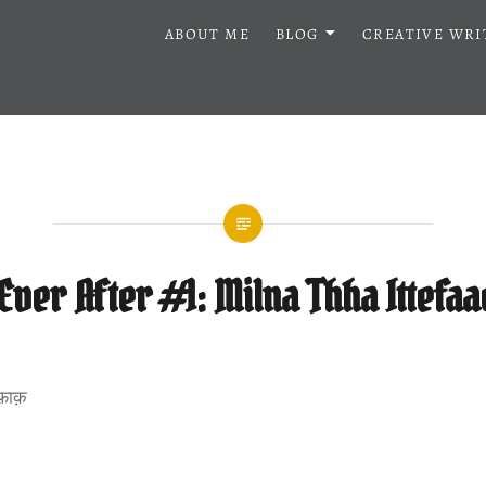
ABOUT ME
BLOG
CREATIVE WRI
Ever After #1: Milna Thha Ittefaa
िफ़ाक़