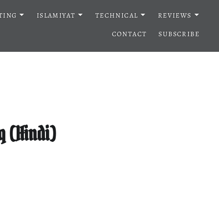
TING
ISLAMIYAT
TECHNICAL
REVIEWS
CONTACT
SUBSCRIBE
q (Hindi)