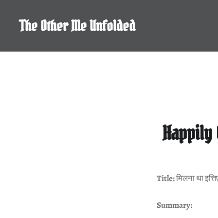
Skip
to
The Other Me Unfolded
content
Happily 
Title:
मिलना था इत्त
Summary: