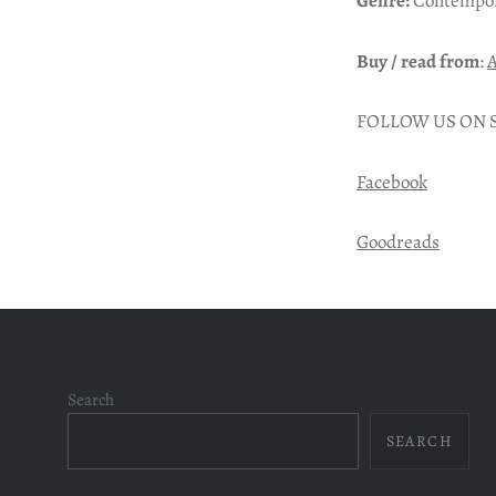
Genre:
Contempor
Buy / read from
:
FOLLOW US ON 
Facebook
Goodreads
Search
SEARCH