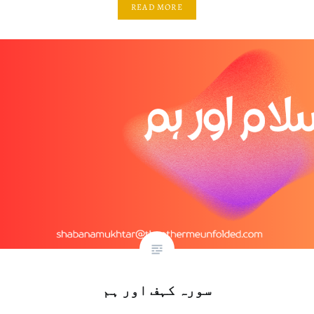
READ MORE
سورہ کہف اور ہم