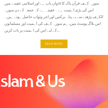
سورہ کہف قرآن پاک کا 18واں باب ہے اور اسلامی عقیدے میں
اس کی بڑی اہمیت ہے۔ عقیدہ ہے کہ جمعہ کے دن سورۃ
الکہف پڑھنے سے بے پناہ برکتیں اور اجر وثواب حاصل ہوتے ہیں۔
اس بلاگ پوسٹ میں، ہم سورہ کہف کی اہمیت اور مسلمانوں
کے لیے اس کی اہمیت پر بات کریں…
READ MORE