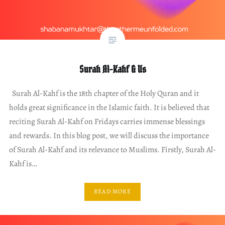
Surah Al-Kahf & Us
Surah Al-Kahf is the 18th chapter of the Holy Quran and it
holds great significance in the Islamic faith. It is believed that
reciting Surah Al-Kahf on Fridays carries immense blessings
and rewards. In this blog post, we will discuss the importance
of Surah Al-Kahf and its relevance to Muslims. Firstly, Surah Al-
Kahf is…
READ MORE