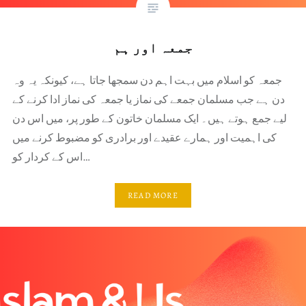
جمعہ اور ہم
جمعہ کو اسلام میں بہت اہم دن سمجھا جاتا ہے، کیونکہ یہ وہ
دن ہے جب مسلمان جمعے کی نماز یا جمعہ کی نماز ادا کرنے کے
لیے جمع ہوتے ہیں۔ ایک مسلمان خاتون کے طور پر، میں اس دن
کی اہمیت اور ہمارے عقیدے اور برادری کو مضبوط کرنے میں
اس کے کردار کو…
READ MORE