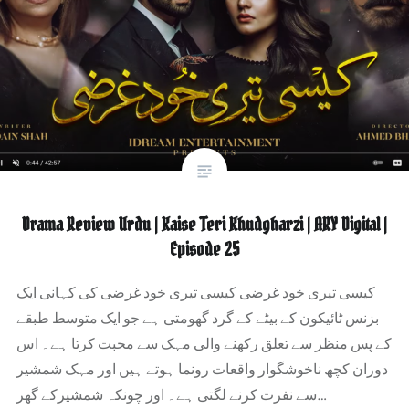
Drama Review Urdu | Kaise Teri Khudgharzi | ARY Digital |
Episode 25
کیسی تیری خود غرضی کیسی تیری خود غرضی کی کہانی ایک
بزنس ٹائیکون کے بیٹے کے گرد گھومتی ہے جو ایک متوسط ​​طبقے
کے پس منظر سے تعلق رکھنے والی مہک سے محبت کرتا ہے۔ اس
دوران کچھ ناخوشگوار واقعات رونما ہوتے ہیں اور مہک شمشیر
سے نفرت کرنے لگتی ہے۔ اور چونکہ شمشیرکے گھر…