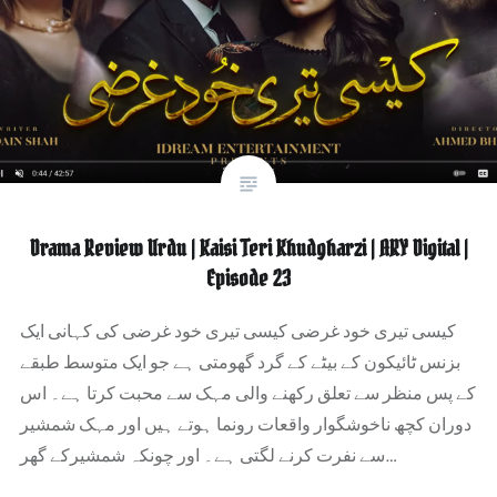
Drama Review Urdu | Kaisi Teri Khudgharzi | ARY Digital |
Episode 23
کیسی تیری خود غرضی کیسی تیری خود غرضی کی کہانی ایک
بزنس ٹائیکون کے بیٹے کے گرد گھومتی ہے جو ایک متوسط ​​طبقے
کے پس منظر سے تعلق رکھنے والی مہک سے محبت کرتا ہے۔ اس
دوران کچھ ناخوشگوار واقعات رونما ہوتے ہیں اور مہک شمشیر
سے نفرت کرنے لگتی ہے۔ اور چونکہ شمشیرکے گھر…