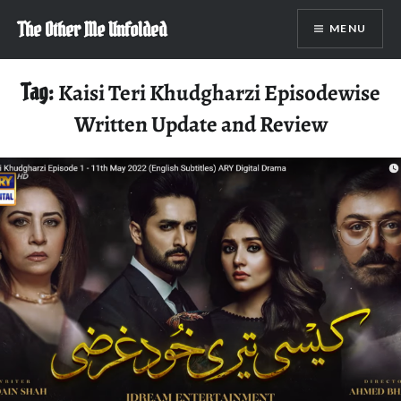
Skip
The Other Me Unfolded
MENU
to
content
Tag:
Kaisi Teri Khudgharzi Episodewise
Written Update and Review