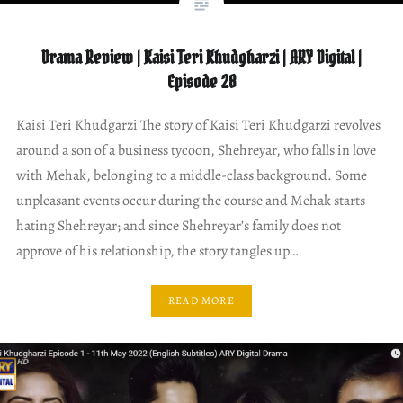
Drama Review | Kaisi Teri Khudgharzi | ARY Digital |
Episode 28
Kaisi Teri Khudgarzi The story of Kaisi Teri Khudgarzi revolves
around a son of a business tycoon, Shehreyar, who falls in love
with Mehak, belonging to a middle-class background. Some
unpleasant events occur during the course and Mehak starts
hating Shehreyar; and since Shehreyar’s family does not
approve of his relationship, the story tangles up…
READ MORE