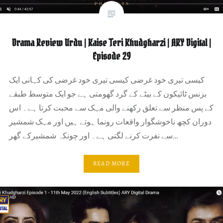
Drama Review Urdu | Kaise Teri Khudgharzi | ARY Digital |
Episode 29
کیسی تیری خود غرضی کیسی تیری خود غرضی کی کہانی ایک
بزنس ٹائیکون کے بیٹے کے گرد گھومتی ہے جو ایک متوسط ​​طبقے
کے پس منظر سے تعلق رکھنے والی مہک سے محبت کرتا ہے۔ اس
دوران کچھ ناخوشگوار واقعات رونما ہوتے ہیں اور مہک شمشیر
سے نفرت کرنے لگتی ہے۔ اور چونکہ شمشیرکے گھر…
READ MORE