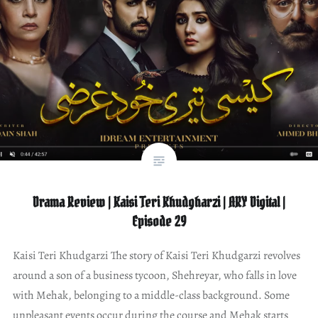
Drama Review | Kaisi Teri Khudgharzi | ARY Digital |
Episode 29
Kaisi Teri Khudgarzi The story of Kaisi Teri Khudgarzi revolves
around a son of a business tycoon, Shehreyar, who falls in love
with Mehak, belonging to a middle-class background. Some
unpleasant events occur during the course and Mehak starts