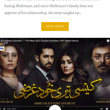
hating Shehreyar; and since Shehreyar’s family does not
approve of his relationship, the story tangles up…
READ MORE