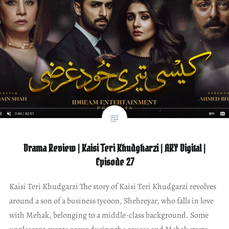
Drama Review | Kaisi Teri Khudgharzi | ARY Digital |
Episode 27
Kaisi Teri Khudgarzi The story of Kaisi Teri Khudgarzi revolves
around a son of a business tycoon, Shehreyar, who falls in love
with Mehak, belonging to a middle-class background. Some