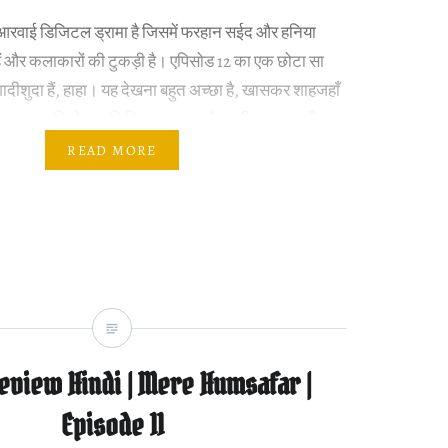
एआरवाई डिजिटल ड्रामा है जिसमें फरहान सईद और हनिया
 हैं और कलाकारों की टुकड़ी है। एपिसोड 12 का एक छोटा सा
दीशुदा हैं, हाहा। यह देखना बहुत अच्छा है, खासकर शाहजहाँ
े हमसफ़र एपिसोड 13 लिखित अद्यतन और समीक्षा शाहजहाँ…
READ MORE
eview Hindi | Mere Humsafar |
Episode 11