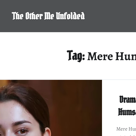
Skip
to
The Other Me Unfolded
content
Mere Hums
Tag:
Dram
Humsa
Mere Hum