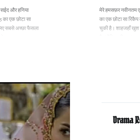
ान सईद और हनिया
मेरे हमसफ़र नवीनतम एप
 15 का एक छोटा सा
का एक छोटा सा रिकैप 
िए सबसे अच्छा फैसला
चुकी है। शाहजहाँ खुश 
 को…
है क्योंकि समीन खुश…
Drama R