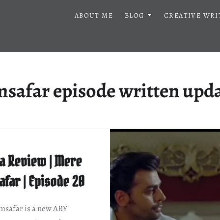
ABOUT ME
BLOG
CREATIVE WRI
afar episode written upda
a Review | Mere
far | Episode 20
safar is a new ARY