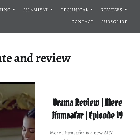
TING
ISLAMIYAT
TECHNICAL
REVIEWS
CONTACT
SUBSCRIBE
te and review
Drama Review | Mere
Humsafar | Episode 19
Mere Humsafar is a new ARY