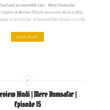
 lead and an ensemble cast. Mere Humsafar
 Update & Review Dil yeh mera tere dil se ja Mila
aanga tu wo sila hai A husband like Hamza is really
READ MORE
eview Hindi | Mere Humsafar |
Episode 15