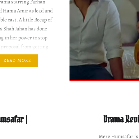
drama starring Farhan
d Hania Amir as lead and
le cast. A little Recap of
19 Shah Jahan has done
g in her power to stop
 proposal from getting
d. Mere Humsafar
READ MORE
20 Written Update &
ina, Sameen’s
ve mother-in-law, calls
msafar |
Drama Revi
Mere Humsafar is 