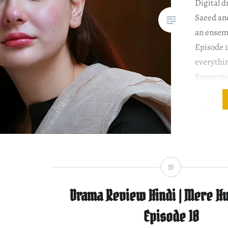
Digital 
Saeed an
an ensemb
Episode 
everythin
Sameen’s
finalize
Episode 
Review H
prospecti
off…
Drama Review Hindi | Mere Hu
Episode 18