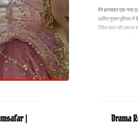
मेरे हमसफ़र एक नया 
आमिर मुख्य भूमिका में
रिकैप हला और हमजा शा
पर इसका प्रभाव। मेर
msafar |
Drama R