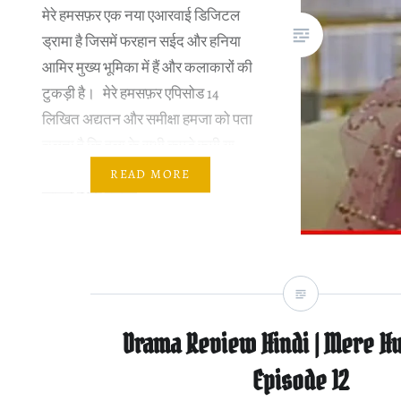
मेरे हमसफ़र एक नया एआरवाई डिजिटल
ड्रामा है जिसमें फरहान सईद और हनिया
आमिर मुख्य भूमिका में हैं और कलाकारों की
टुकड़ी है। मेरे हमसफ़र एपिसोड 14
लिखित अद्यतन और समीक्षा हमजा को पता
चलता है कि हला के सभी कपड़े रूमी या
समीन के अस्वीकार हैं। अब, हम सभी
READ MORE
जानते हैं कि इसका…
Drama Review Hindi | Mere Hu
Episode 12