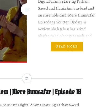
Digital drama starring Farhan
Saeed and Hania Amir as lead and
an ensemble cast. Mere Humsafar
Episode 19 Written Update &
Review Shah Jahan has asked
Shafaq to help her get Haala and
Khurram together, but Shafaq
READ MORE
tells about her engagement with
Khurram. Short answer: the
answer is no….
ew | Mere Humsafar | Episode 18
a new ARY Digital drama starring Farhan Saeed