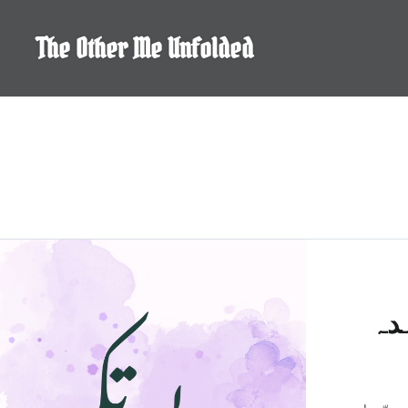
Skip
to
The Other Me Unfolded
content
دہ