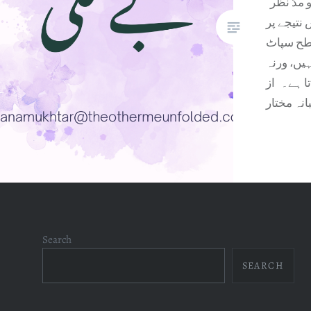
تمام ثبوتوں اور گواہوں کو مدّ نظر
نتیجے پر
طح سپاٹ
یں، ورنہ
ا ہے۔ از
نہ مختار
Search
SEARCH