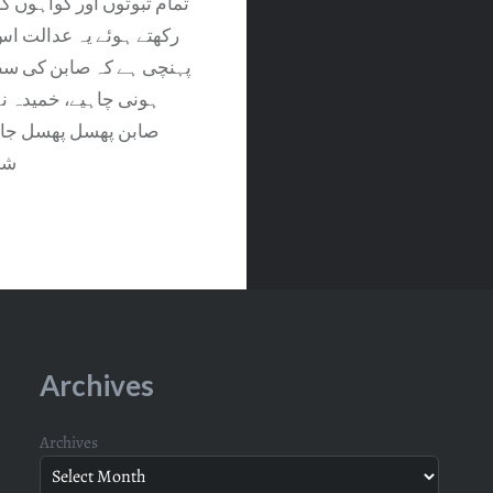
رکھتے ہوئے یہ عدالت اس 
پہنچی ہے کہ صابن کی س
ہونی چاہیے، خمیدہ نہ
صابن پھسل پھسل جات
شبا
Archives
Archives