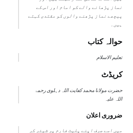
نماز پڑھانے والے کو امام اور اس کے
پیچھے نماز پڑھنے والوں کو مقتدی کہتے
ہیں۔
حوالہ کتاب
تعلیم الاسلام
کریڈٹ
حضرت مولانا محمد کفایت اللہ دہلوی رحمۃ
اللہ علیہ
ضروری اعلان
میں اسے صرف اپنے پلیٹ فارم پر شیئر کر