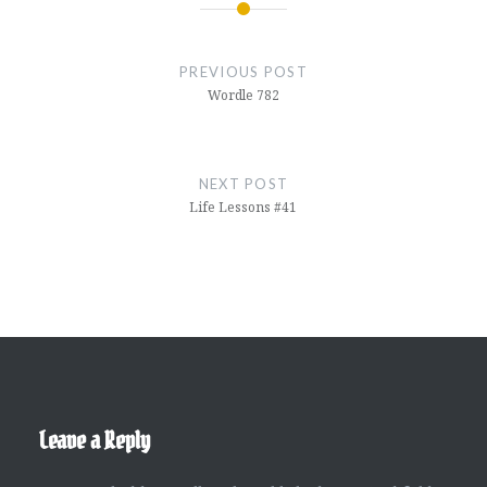
Post
navigation
PREVIOUS POST
Wordle 782
NEXT POST
Life Lessons #41
Leave a Reply