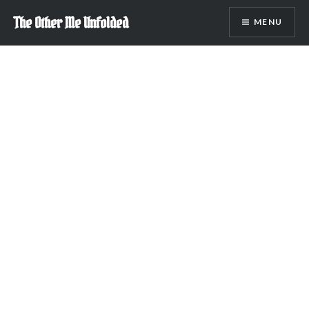
Skip
The Other Me Unfolded
MENU
to
content