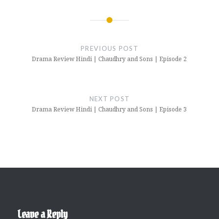
Post
navigation
PREVIOUS POST
Drama Review Hindi | Chaudhry and Sons | Episode 2
NEXT POST
Drama Review Hindi | Chaudhry and Sons | Episode 3
Leave a Reply