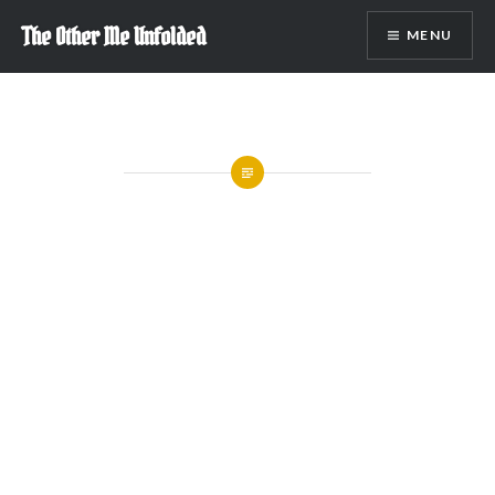
Skip
The Other Me Unfolded
MENU
to
content