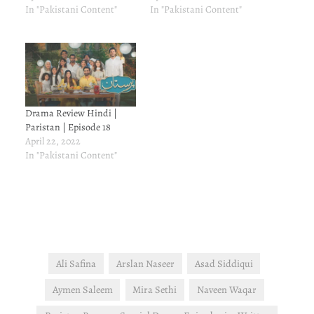
In "Pakistani Content"
In "Pakistani Content"
Drama Review Hindi |
Paristan | Episode 18
April 22, 2022
In "Pakistani Content"
Ali Safina
Arslan Naseer
Asad Siddiqui
Aymen Saleem
Mira Sethi
Naveen Waqar