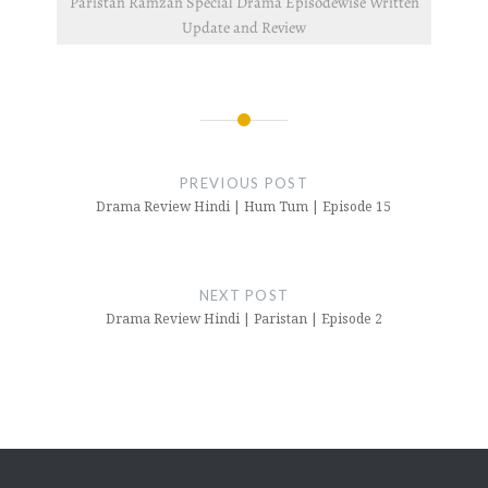
Paristan Ramzan Special Drama Episodewise Written
Update and Review
Post
navigation
PREVIOUS POST
Drama Review Hindi | Hum Tum | Episode 15
NEXT POST
Drama Review Hindi | Paristan | Episode 2