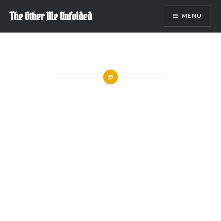
Skip
The Other Me Unfolded
MENU
to
content