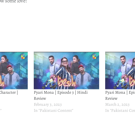
ow some love!
haracter |
Pyari Mona | Episode 3 | Hindi
Pyari Mona | Epi
Review
Review
February 3, 2023
March 2, 2023
"
In "Pakistani Content"
In "Pakistani Co