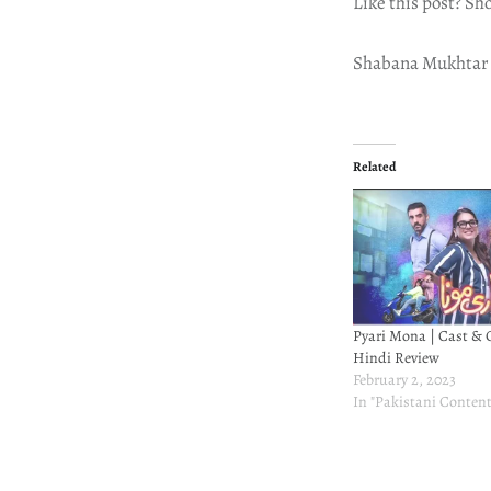
Like this post? Sh
Shabana Mukhtar
Related
Pyari Mona | Cast & C
Hindi Review
February 2, 2023
In "Pakistani Content