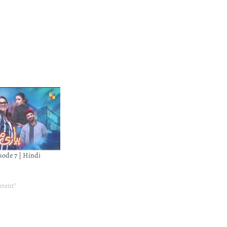
sode 7 | Hindi
ntent"