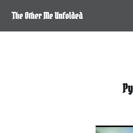
Skip
to
The Other Me Unfolded
content
Py