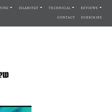
TING
ISLAMIYAT
TECHNICAL
REVIEWS
CONTACT
SUBSCRIBE
iew