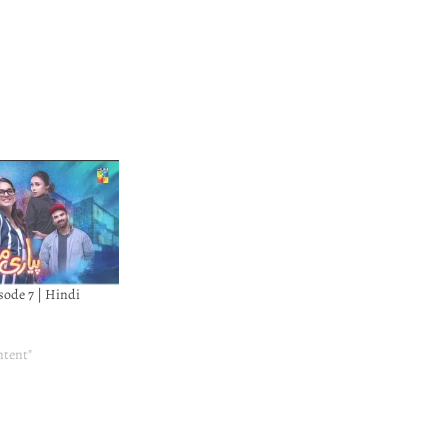
sode 7 | Hindi
ntent"