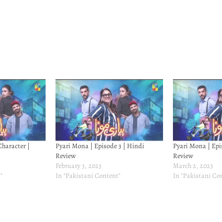
haracter |
Pyari Mona | Episode 3 | Hindi
Pyari Mona | Epi
Review
Review
February 3, 2023
March 2, 2023
"
In "Pakistani Content"
In "Pakistani Co