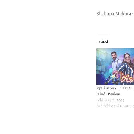
Shabana Mukhtar
Related
Pyari Mona | Cast & C
Hindi Review
February 2, 2023
In "Pakistani Content