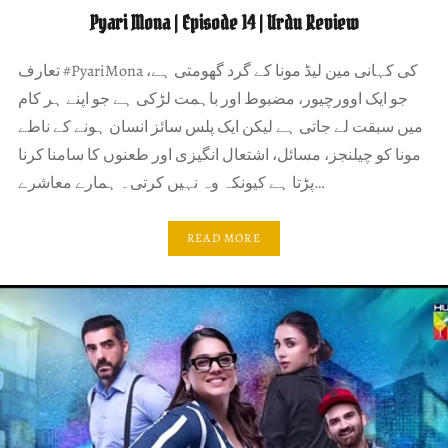
Pyari Mona | Episode 14 | Urdu Review
تعارف #PyariMona کی کہانی مین لیڈ مونا کے گرد گھومتی ہے،
جو ایک اوورچیور، مضبوط اور باہمت لڑکی ہے جو اپنے ہر کام
میں سبقت لے جاتی ہے لیکن ایک پلس سائز انسان ہونے کے ناطے
مونا کو چیلنجز، مسائل، اشتعال انگیزی اور طعنوں کا سامنا کرنا
پڑتا ہے کیونکہ وہ نہیں کرتی۔ ہمارے معاشرے…
READ MORE