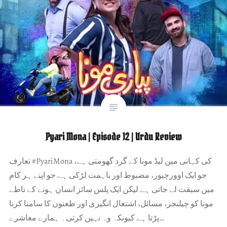
Pyari Mona | Episode 12 | Urdu Review
تعارف #PyariMona کی کہانی مین لیڈ مونا کے گرد گھومتی ہے،
جو ایک اوورچیور، مضبوط اور باہمت لڑکی ہے جو اپنے ہر کام
میں سبقت لے جاتی ہے لیکن ایک پلس سائز انسان ہونے کے ناطے
مونا کو چیلنجز، مسائل، اشتعال انگیزی اور طعنوں کا سامنا کرنا
پڑتا ہے کیونکہ وہ نہیں کرتی۔ ہمارے معاشرے…