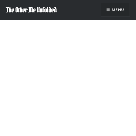
Skip
The Other Me Unfolded
MENU
to
content