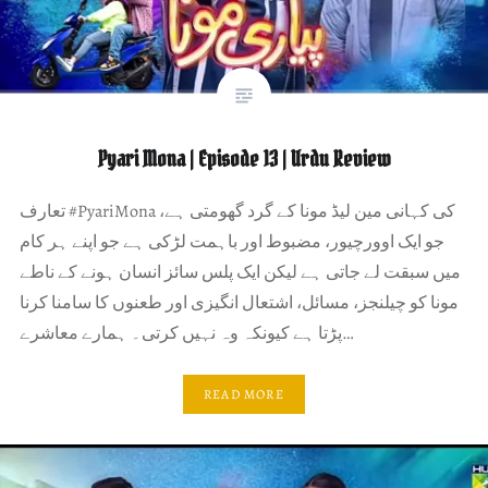
Pyari Mona | Episode 13 | Urdu Review
تعارف #PyariMona کی کہانی مین لیڈ مونا کے گرد گھومتی ہے،
جو ایک اوورچیور، مضبوط اور باہمت لڑکی ہے جو اپنے ہر کام
میں سبقت لے جاتی ہے لیکن ایک پلس سائز انسان ہونے کے ناطے
مونا کو چیلنجز، مسائل، اشتعال انگیزی اور طعنوں کا سامنا کرنا
پڑتا ہے کیونکہ وہ نہیں کرتی۔ ہمارے معاشرے…
READ MORE