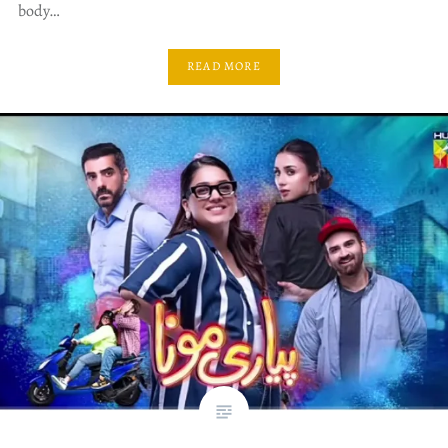
body…
READ MORE