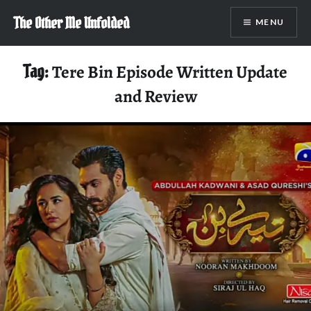
Skip
The Other Me Unfolded
MENU
to
content
Tag:
Tere Bin Episode Written Update
and Review