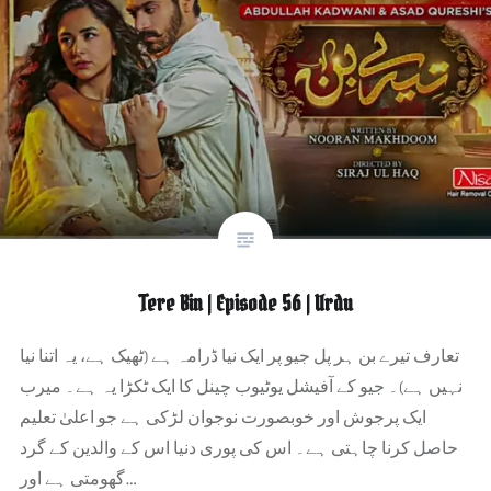
Tere Bin | Episode 56 | Urdu
تعارف تیرے بن ہر پل جیو پر ایک نیا ڈرامہ ہے (ٹھیک ہے، یہ اتنا نیا
نہیں ہے)۔ جیو کے آفیشل یوٹیوب چینل کا ایک ٹکڑا یہ ہے۔ میرب
ایک پرجوش اور خوبصورت نوجوان لڑکی ہے جو اعلیٰ تعلیم
حاصل کرنا چاہتی ہے۔ اس کی پوری دنیا اس کے والدین کے گرد
گھومتی ہے اور…