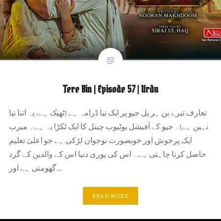
Tere Bin | Episode 57 | Urdu
تعارف تیرے بن ہر پل جیو پر ایک نیا ڈرامہ ہے (ٹھیک ہے، یہ اتنا نیا
نہیں ہے)۔ جیو کے آفیشل یوٹیوب چینل کا ایک ٹکڑا یہ ہے۔ میرب
ایک پرجوش اور خوبصورت نوجوان لڑکی ہے جو اعلیٰ تعلیم
حاصل کرنا چاہتی ہے۔ اس کی پوری دنیا اس کے والدین کے گرد
گھومتی ہے اور…
READ MORE