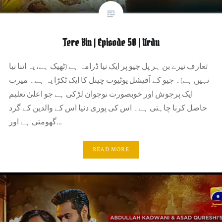
Tere Bin | Episode 58 | Urdu
تعارف تیرے بن ہر پل جیو پر ایک نیا ڈرامہ ہے (ٹھیک ہے، یہ اتنا نیا
نہیں ہے)۔ جیو کے آفیشل یوٹیوب چینل کا ایک ٹکڑا یہ ہے۔ میرب
ایک پرجوش اور خوبصورت نوجوان لڑکی ہے جو اعلیٰ تعلیم
حاصل کرنا چاہتی ہے۔ اس کی پوری دنیا اس کے والدین کے گرد
گھومتی ہے اور…
READ MORE