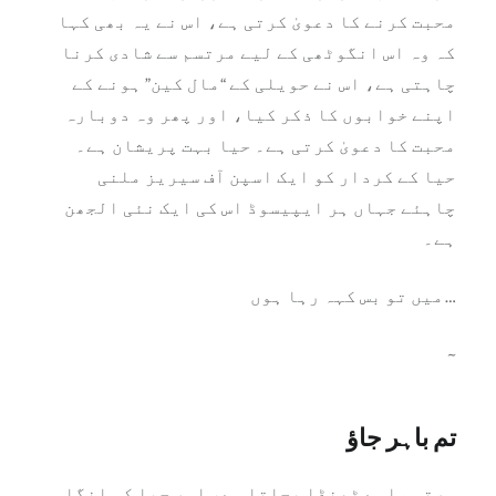
محبت کرنے کا دعویٰ کرتی ہے، اس نے یہ بھی کہا
کہ وہ اس انگوٹھی کے لیے مرتسم سے شادی کرنا
چاہتی ہے، اس نے حویلی کے “مال کین” ہونے کے
اپنے خوابوں کا ذکر کیا، اور پھر وہ دوبارہ
محبت کا دعویٰ کرتی ہے۔ حیا بہت پریشان ہے۔
حیا کے کردار کو ایک اسپن آف سیریز ملنی
چاہئے جہاں ہر ایپیسوڈ اس کی ایک نئی الجھن
ہے۔
میں تو بس کہہ رہا ہوں…
~
تم باہر جاؤ
مرتسم اسے ٹھنڈا بجاتا ہے، اور حیا کی انگلی