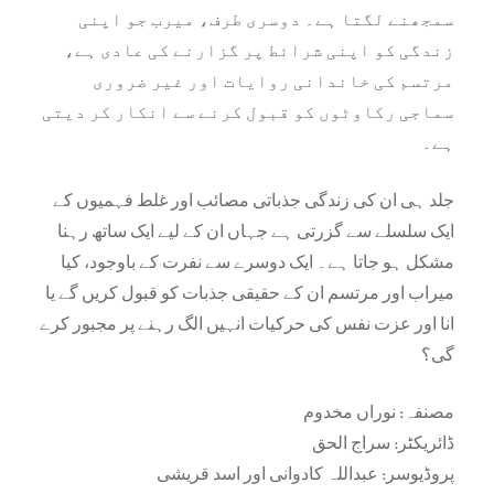
سمجھنے لگتا ہے۔ دوسری طرف، میرب جو اپنی
زندگی کو اپنی شرائط پر گزارنے کی عادی ہے،
مرتسم کی خاندانی روایات اور غیر ضروری
سماجی رکاوٹوں کو قبول کرنے سے انکار کر دیتی
ہے۔
جلد ہی ان کی زندگی جذباتی مصائب اور غلط فہمیوں کے
ایک سلسلے سے گزرتی ہے جہاں ان کے لیے ایک ساتھ رہنا
مشکل ہو جاتا ہے۔ ایک دوسرے سے نفرت کے باوجود، کیا
میراب اور مرتسم ان کے حقیقی جذبات کو قبول کریں گے یا
انا اور عزت نفس کی حرکیات انہیں الگ رہنے پر مجبور کرے
گی؟
مصنفہ: نوراں مخدوم
ڈائریکٹر: سراج الحق
پروڈیوسر: عبداللہ کادوانی اور اسد قریشی