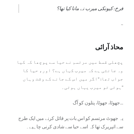
فرخ: کیونکی میرب نے مانا کیا تھا؟
~
محاذ آرائی
پچھلی قسط میں مرتسم نے حیا سے پوچھا کہ کیا
وہ جانتی ہے کہ میرب کہاں ہے؟ اور، حیا کا
جواب تھا: “اگر میں اس کے جانے کے وقت وہاں
ہوتی تو میرب یہاں ہوتی۔”
جھوٹا، جھوٹا، پتلون کو آگ…
یہ جھوٹ مرتسم کو اس بات پر قائل کرنے میں ایک طرح
سے اتپریرک تھا کہ اسے حیا سے شادی کرنی چاہیے۔