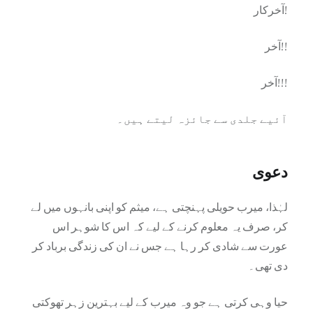
آخرکار!
آخر!!
آخر!!!
آئیے جلدی سے جائزہ لیتے ہیں۔
دعوی
لہٰذا، میرب حویلی پہنچتی ہے، میثم کو اپنی بانہوں میں لے
کر، صرف یہ معلوم کرنے کے لیے کہ اس کا شوہر اس
عورت سے شادی کر رہا ہے جس نے ان کی زندگی برباد کر
دی تھی۔
حیا وہی کرتی ہے جو وہ میرب کے لیے بہترین زہر تھوکتی