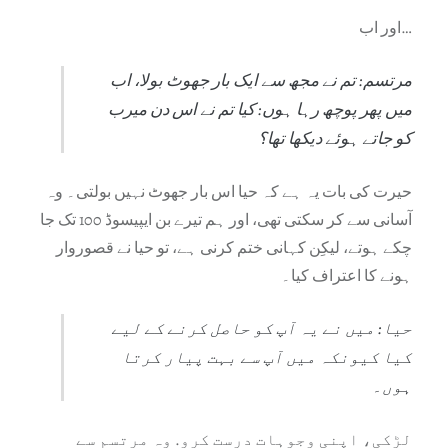
اور اب…
مرتسم: تم نے مجھ سے ایک بار جھوٹ بولا، اب
میں پھر پوچھ رہا ہوں: کیا تم نے اس دن میرب
کو جاتے ہوئے دیکھا تھا؟
حیرت کی بات یہ ہے کہ حیا اس بار جھوٹ نہیں بولتی۔ وہ
آسانی سے کر سکتی تھی، اور ہم تیرے بن ایپیسوڈ 100 تک جا
چکے ہوتے، لیکِن کہانی ختم کرنی ہے، تو حیا نے قصوروار
ہونے کا اعتراف کیا۔
حیا: میں نے یہ آپ کو حاصل کرنے کے لیے
کیا کیونکہ میں آپ سے بہت پیار کرتا
ہوں۔
لڑکی، اپنی وجوہات درست کرو. وہ مرتسم سے