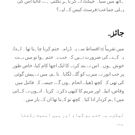
ہاتھ میں سیاہ جیکٹ لے کر باہر نکلتی ہے، غالباً اس کی
پہلی جماعت/فرسٹ کیس کے لیے؟
جائزہ
میں تقریباً 15 اقساط سے یہ ڈرامہ ختم کرنا چاہتا تھا۔ لہذا،
یہ کہنے کی ضرورت نہیں کہ جب یہ ختم ہوا تو میں بہت
خوش ہوں۔ اس نے بند کرنے کا ایک اچھا کام کیا، خاص طور
پر جب انور نے میرب کو گلے لگایا۔ تاہم، میں نے پیش گوئی
کی تھی کہ کچھ ڈھیلے انجام ہوں گے، جیسے کہ فائنل میں
وقاص، انیلہ اور مریم کا کبھی ذکر نہ کرنا۔ انہوں نے کہانی
میں اہم کردار ادا کیا۔ کچھ تو کہنا تھا ان کے بار میں۔
لیکن… یہ ختم ہو گیا، اور یہی اہمیت رکھتا
ہے۔