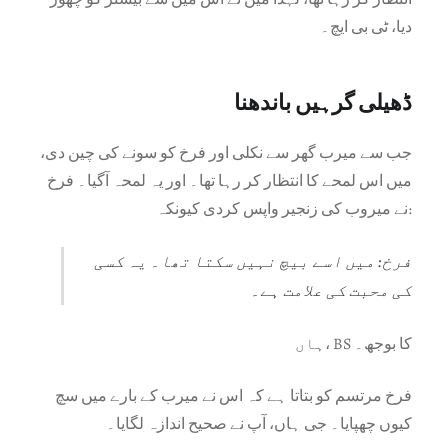
دیا، ٹی بی ایچ۔
ڈھیلی گرہیں باندھنا
جب سے میرب گھر سے نکلی اور فرخ کو سونے کی چین دی،
میں اس لمحے کا انتظار کر رہا تھا۔ اور یہ لمحہ آگیا۔ فرخ
نے میروب کی زنجیر واپس کردی کیونکہ:
فرخ: میں اسے بیچ نہیں سکتا تھا۔ یہ کسی
کی محبت کی علامت ہے۔
ہاں، BS کا بوجھ۔
فرخ مرتسم کو بتاتا ہے کہ اس نے میرب کے بارے میں سچ
کیوں چھپایا۔ جی ہاں، آپ نے صحیح اندازہ لگایا۔