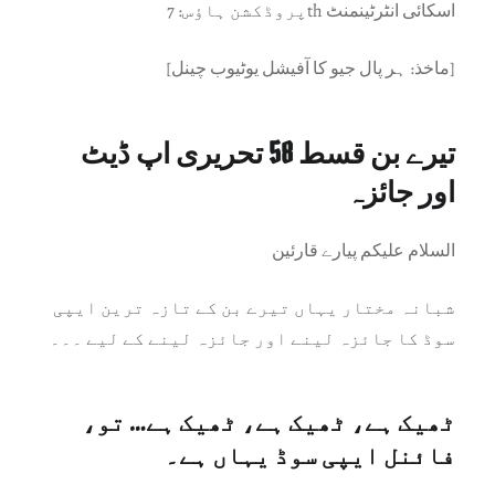
پروڈکشن ہاؤس: 7th اسکائی انٹرٹینمنٹ
[ماخذ: ہر پال جیو کا آفیشل یوٹیوب چینل]
تیرے بن قسط 58 تحریری اپ ڈیٹ
اور جائزہ
السلام علیکم پیارے قارئین
شبانہ مختار یہاں تیرے بن کے تازہ ترین ایپی
سوڈ کا جائزہ لینے اور جائزہ لینے کے لیے ۔۔۔
ٹھیک ہے، ٹھیک ہے، ٹھیک ہے… تو،
فائنل ایپی سوڈ یہاں ہے۔