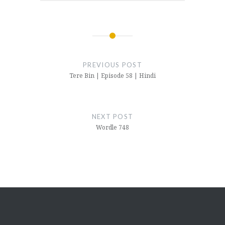
Post
navigation
PREVIOUS POST
Tere Bin | Episode 58 | Hindi
NEXT POST
Wordle 748