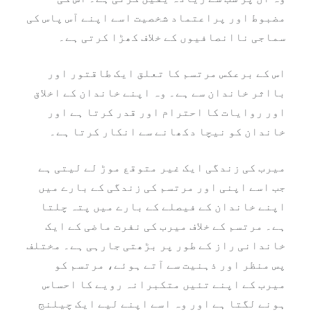
مضبوط اور پراعتماد شخصیت اسے اپنے آس پاس کی
سماجی ناانصافیوں کے خلاف کھڑا کرتی ہے۔
اس کے برعکس مرتسم کا تعلق ایک طاقتور اور
بااثر خاندان سے ہے۔ وہ اپنے خاندان کے اخلاق
اور روایات کا احترام اور قدر کرتا ہے اور
خاندان کو نیچا دکھانے سے انکار کرتا ہے۔
میرب کی زندگی ایک غیر متوقع موڑ لے لیتی ہے
جب اسے اپنی اور مرتسم کی زندگی کے بارے میں
اپنے خاندان کے فیصلے کے بارے میں پتہ چلتا
ہے۔ مرتسم کے خلاف میرب کی نفرت ماضی کے ایک
خاندانی راز کے طور پر بڑھتی جارہی ہے۔ مختلف
پس منظر اور ذہنیت سے آتے ہوئے، مرتسم کو
میرب کے اپنے تئیں متکبرانہ رویے کا احساس
ہونے لگتا ہے اور وہ اسے اپنے لیے ایک چیلنج