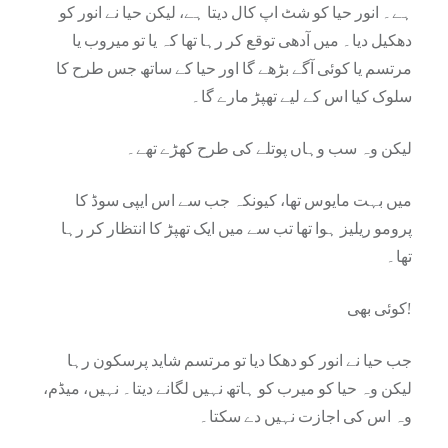
ہے۔ انور حیا کو شٹ اپ کال دیتا ہے، لیکن حیا نے انور کو
دھکیل دیا۔ میں آدھی توقع کر رہا تھا کہ یا تو میروب یا
مرتسم یا کوئی آگے بڑھے گا اور حیا کے ساتھ جس طرح کا
سلوک کیا اس کے لیے تھپڑ مارے گا۔
لیکن وہ سب وہاں پوتلے کی طرح کھڑے تھے۔
میں بہت مایوس تھا، کیونکہ جب سے اس ایپی سوڈ کا
پرومو ریلیز ہوا تھا تب سے میں ایک تھپڑ کا انتظار کر رہا
تھا۔
کوئی بھی!
جب حیا نے انور کو دھکا دیا تو مرتسم شاید پرسکون رہا
لیکن وہ حیا کو میرب کو ہاتھ نہیں لگانے دیتا۔ نہیں، میڈم،
وہ اس کی اجازت نہیں دے سکتا۔