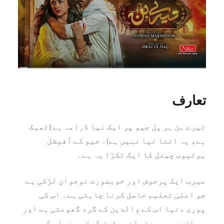
تعارف
تیرے بن ہر پل جیو پر ایک نیا ڈرامہ ہے (ٹھیک
ہے، یہ اتنا نیا نہیں ہے)۔ جیو کے آفیشل
یوٹیوب چینل کا ایک ٹکڑا یہ ہے۔
میرب ایک پرجوش اور خوبصورت نوجوان لڑکی ہے
جو اعلیٰ تعلیم حاصل کرنا چاہتی ہے۔ اس کی
پوری دنیا اس کے والدین کے گرد گھومتی ہے اور
وہ ان پر سب سے زیادہ یقین کرتی ہے۔ اس کی