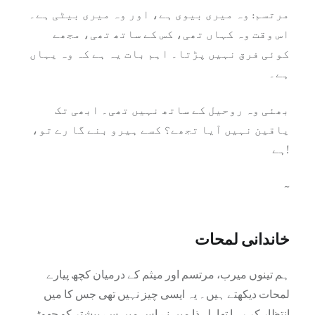
مرتسم: وہ میری بیوی ہے، اور وہ میری بیٹی ہے۔
اس وقت وہ کہاں تھی، کس کے ساتھ تھی، مجھے
کوئی فرق نہیں پڑتا۔ اہم بات یہ ہے کہ وہ یہاں
ہے۔
بھئی وہ روحیل کے ساتھ نہیں تھی۔ ابھی تک
یاقین نہیں آیا تجھے؟ کسے ہیرو بنے گا رے تو،
ہے!
~
خاندانی لمحات
ہم تینوں میرب، مرتسم اور میثم کے درمیان کچھ پیارے
لمحات دیکھتے ہیں۔ یہ ایسی چیز نہیں تھی جس کا میں
انتظار کر رہا تھا، لہذا میں نے اس میں سے بیشتر کو چھوڑ