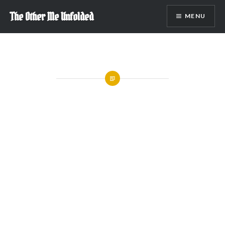
Skip
The Other Me Unfolded
MENU
to
content