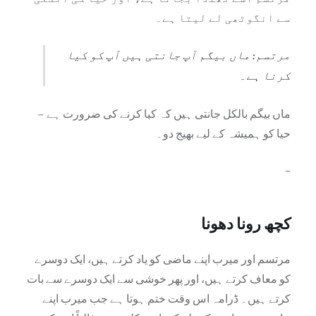
سے انگوٹھی لے لیتا ہے۔
مرتسم: ماں بیگم آپ جانتی ہیں آپ کو کیا
کرنا ہے۔
ماں بیگم بالکل جانتی ہیں کہ کیا کرنے کی ضرورت ہے –
حیا کو ہمیشہ کے لیے بھیج دو۔
~
کچھ رونا دھونا
مرتسم اور میرب اپنے ماضی کو یاد کرتے ہیں، ایک دوسرے
کو معاف کرتے ہیں، اور پھر خوشی سے ایک دوسرے سے بات
کرتے ہیں۔ ڈرامہ اس وقت ختم ہوتا ہے جب میرب اپنے