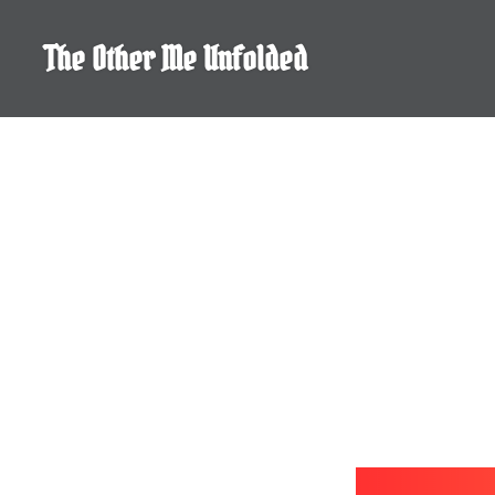
Skip
to
The Other Me Unfolded
content