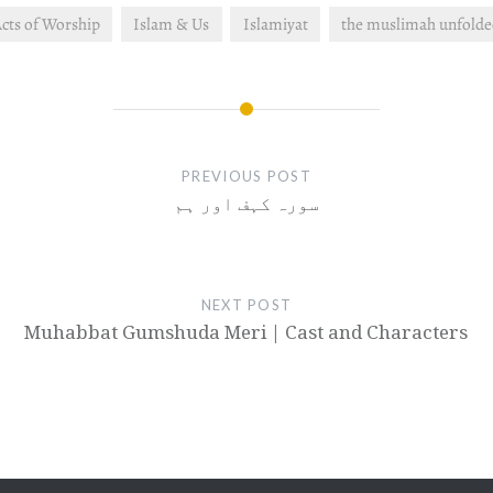
cts of Worship
Islam & Us
Islamiyat
the muslimah unfold
PREVIOUS POST
سورہ کہف اور ہم
NEXT POST
Muhabbat Gumshuda Meri | Cast and Characters