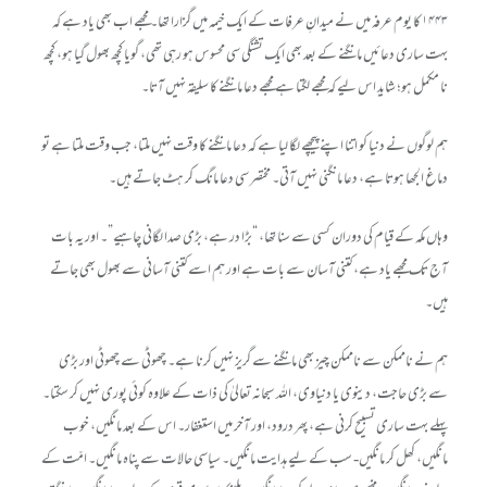
۱۴۴۳ کا یوم عرفہ میں نے میدانِ عرفات کے ایک خیمہ میں گزارا تھا۔ مجھے اب بھی یاد ہے کہ
بہت ساری دعائیں مانگنے کے بعد بھی ایک تشنگی سی محسوس ہو رہی تھی، گویا کچھ بھول گیا ہو، کچھ
نا مکمل ہو؛ شاید اس لیے کہ مجھے لگتا ہے مجھے دعا مانگنے کا سلیقہ نہیں آتا۔
ہم لوگوں نے دنیا کو اتنا اپنے پیچھے لگا لیا ہے کہ دعا مانگنے کا وقت نہیں ملتا، جب وقت ملتا ہے تو
دماغ الجھا ہوتا ہے، دعا مانگنی نہیں آتی۔ مختصر سی دعا مانگ کر ہٹ جاتے ہیں۔
وہاں مکہ کے قیام کی دوران کسی سے سنا تھا، “بڑا در ہے، بڑی صدا لگانی چاہیے”۔ اور یہ بات
آج تک مجھے یاد ہے، کتنی آسان سے بات ہے اور ہم اسے کتنی آسانی سے بھول بھی جاتے
ہیں۔
ہم نے ناممکن سے ناممکن چیز بھی مانگنے سے گریز نہیں کرنا ہے۔ چھوٹی سے چھوٹی اور بڑی
سے بڑی حاجت، دینوی یا دنیاوی، اللہ سبحانہ تعالیٰ کی ذات کے علاوہ کوئی پوری نہیں کر سکتا۔
پہلے بہت ساری تسبیح کرنی ہے، پھر درود، اور آخر میں استغفار۔ اس کے بعد مانگیں، خوب
مانگیں، کھل کر مانگیں- سب کے لیے ہدایت مانگیں۔ سیاسی حالات سے پناہ مانگیں۔ امّت کے