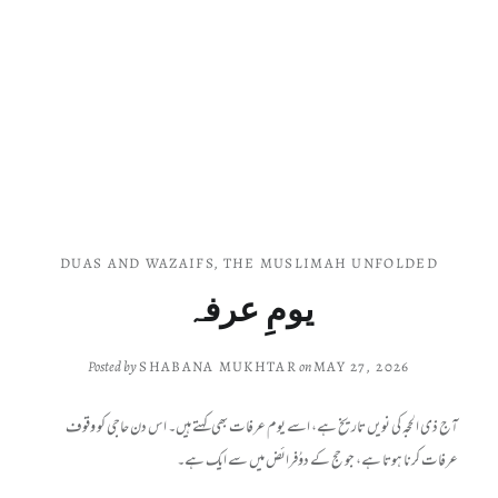
DUAS AND WAZAIFS
,
THE MUSLIMAH UNFOLDED
یومِ عرفہ
Posted by
SHABANA MUKHTAR
on
MAY 27, 2026
آج ذی الحجہ کی نویں تاریخ ہے، اسے یوم عرفات بھی کہتے ہیں۔ اس دن حاجی کو وقوف
عرفات کرنا ہوتا ہے، جو حج کے دوُفرائض میں سے ایک ہے۔