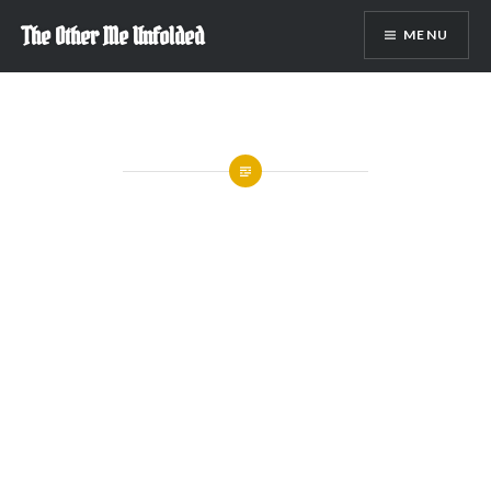
Skip
The Other Me Unfolded
MENU
to
content