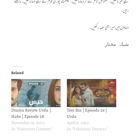
لیے خیر مانگیں۔ مخصوص نام لے کر دعا مانگیں۔ بلینکٹ پوری قوم کے لیے دعا مانگیں۔ مانگتے
رہیں۔
دعاؤں میں میرا بھی حصہ رکھیں۔
شبانہ مختار
Related
Drama Review Urdu |
Tere Bin | Episode 29 |
Habs | Episode 28
Urdu
November 16, 2022
April 6, 2023
In "Pakistani Content"
In "Pakistani Dramas"