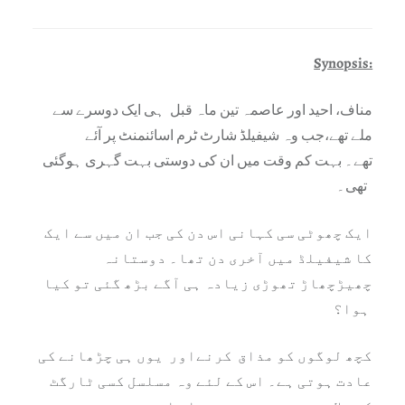
Synopsis:
مناف، احید اور عاصمہ تین ماہ قبل ہی ایک دوسرے سے
ملے تھے،جب وہ شیفیلڈ شارٹ ٹرم اسائنمنٹ پر آئے
تھے۔ بہت کم وقت میں ان کی دوستی بہت گہری ہوگئی
تھی۔
ایک چھوٹی سی کہانی اس دن کی جب ان میں سے ایک
کا شیفیلڈ میں آخری دن تھا۔ دوستانہ
چھیڑچھاڑ تھوڑی زیادہ ہی آگے بڑھ گئی تو کیا
ہوا؟
کچھ لوگوں کو مذاق کرنےاور یوں ہی چڑھانے کی
عادت ہوتی ہے۔ اس کے لئے وہ مسلسل کسی ٹارگٹ