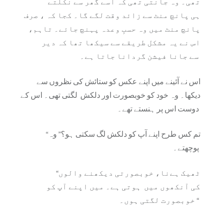
تھی۔ وہ جانتی تھی کہ اسے گھر سے نکلتے
ہی پانچ منٹ سے زائد وقت لگے گا۔ کجا کہ ، صرف
پانچ منٹ میں وہ حسبِ وعدہ پہنچ جائے۔ تاہم،
اس نے یہ مشکل طریقے سے سیکھا تھا کہ دیر
سے جانا فیشن گردانا جاتا ہے۔
اس نے آئینے میں اپنے عکس کو ستائش کی نظروں سے
دیکھا۔ وہ خود کو خوبصورت اور دلکش لگتی تھی۔ اس کے
دوست اس پر ہنستے تھے۔
“تم کس طرح اپنے آپ کو دلکش لگ سکتی ہو؟” وہ
پوچھتے۔
“ٹھیک ہےنا، خوبصورتی دیکھنے والوں
کی آنکھوں میں ہوتی ہے۔ میں اپنے آپ کو
خوبصورت لگتی ہوں۔ “