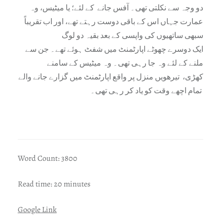
دو وجہ سے نکلتی تھی۔ آفس جانے کے لئے؛ یا میٹیس، وہ
عمارت جہاں اس کے باقی دوست رہتے تھے، اور اب تقریباً
سبھی ساتھیوں کی واپسی کے بعد بقیہ دو لوگ
ایک دوسرے چھوٹے اپارٹمنٹ میں شفٹ ہوئے تھے۔ جن سے
ملنے کے لئے وہ جا رہی تھی۔ وہ میٹیس کے سامنے
کھڑی، تیرھویں منزل پر واقع اپارٹمنٹ میں گزارے جانے والے
تمام اچھے وقت کو یاد کر رہی تھی۔
Word Count: 3800
Read time: 20 minutes
Google Link