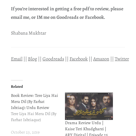
If you’re interested in getting a free pdf to review, please
email me, or IM me on Goodreads or Facebook.
Shabana Mukhtar
Email
||
Blog
||
Goodreads
||
Facebook
||
Amazon
||
Twitter
Related
Book Review: Tere Liya Hai
Mera Dil (By Farhat
Ishtiaq): Urdu Review
Tere Liya Hai Mera Dil (By
Farhat Ishtiaque)
Drama Review Urdu |
Kaise Teri Khudgharzi |
October 23, 2019
ARY Digital | Episode 25