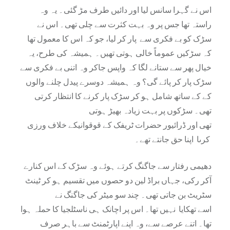
اس نے گہرا سانس لیا اور دائیں طرف مڑ گئی۔ یہ وہ
راستہ تھا جس پر وہ بہت کثرت سے چلی تھی۔ اس نے
سڑک کو بے فکری سے پار کر لیا، جو کہ اس کا معمول تھا
کہ سڑکیں عموماً خالی ہوتی تھیں۔ ہمیشہ کی طرح، یہ
خیال پھر سے ستانے لگا کہ واپس جاکر وہ اتنی بے فکری سے
سڑک پار کر پائے گی؟ وہ ہمیشہ دوسرے پیدل چلنے والوں
کے کے ساتھ شامل ہو کر سڑک پار کرنے کا انتظار کرتی
تھی۔ سڑکوں پر بہت زیادہ بھیڑ ہوتی
تھی اور ڈرائیور حضرات ٹریفک کے قوقوانیکے خلاف ورزی
کرںا اپنا حق جانتے تھے۔
دھیمی رفتار سے جاگنگ کرتے ہوئے وہ سڑک کے اس کنارے
آکر رکی، جہاں براڈ لین دو حصوں میں تقسیم ہو کر ٹینٹ
سٹریٹ بن جاتی تھی۔ چند سو میٹر کی جاگنگ نے
اسے تھکایا نہیں تھا۔ اس پر اچانک ہی ناسٹلجیا کا حملہ ہوا
تھا۔ اتنے عرصے سے، وہ اپنے اپارٹمنٹ سے باہر صرف