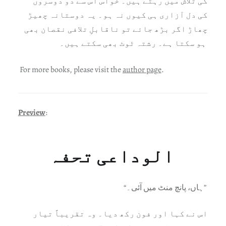
کی تلاش میں رہتے ہیں۔ خواس اس سے دو دوسروں
کی دل آزاری ہی کیوں نہ ہو۔ یہ دوستانہ چھیڑ
چھاڑ اگر بڑھ جائے تو ناقابلِ تلافی نقصان بھی
ہو سکتا ہے۔ رشتہ ٹوٹ بھی سکتے ہیں۔
For more books, please visit the
author page
.
Preview
:
الوداعی تحفہ
“ہاں، پانچ منٹ میں آئی۔”
اس نے کہا اور فون رکھ دیا۔ وہ تقریباً تیار