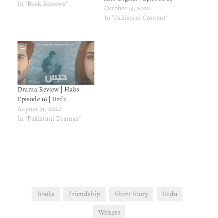
In "Book Reviews"
October 13, 2022
In "Pakistani Content"
Drama Review | Habs |
Episode 16 | Urdu
August 31, 2022
In "Pakistani Dramas"
Books
Friendship
Short Story
Urdu
Writers