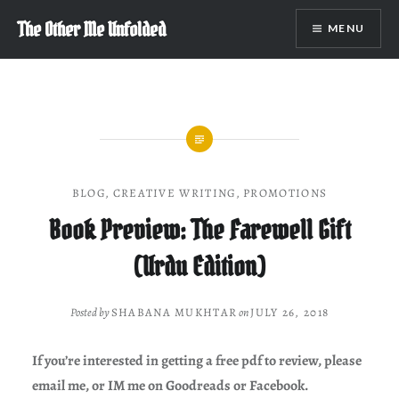
Skip
The Other Me Unfolded
MENU
to
content
BLOG
,
CREATIVE WRITING
,
PROMOTIONS
Book Preview: The Farewell Gift
(Urdu Edition)
Posted by
SHABANA MUKHTAR
on
JULY 26, 2018
If you’re interested in getting a free pdf to review, please
email me, or IM me on Goodreads or Facebook.