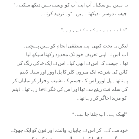
” یہ نہیں ہو سکتا۔ آپ اپنے آپ کو ویسے نہیں دیکھ سکتے ،
جیسے دوسرے دیکھتے ہیں۔ “وہ تردید کرتے۔
“شاید میں دیکھ سکتی ہوں۔”
لیکن یہ بحث کبھی اپنے منطقی انجام کو نہیں پہنچی۔
اب اس نے اپنی تعریف خود تک محدود رکھنا سیکھ لیا
تھا ۔ جیسے کہ اس نے ابھی کیا۔ اس نے ایک خاکی رنگ کی
کاٹن کی شرٹ، ایک میرون کلر کا پل اوور اور سیاہ ڈینم
پہناتھا۔ پل اوور اس کے جسم کے نشیب و فراز کو نمایاں کر
رہا تھا۔ ڈینم Levi کی سلم فٹ رینج سے تھا اور اس کی فگر
کو مزید اجاگر کر رہا تھا۔
“ٹھیک ہے۔ اب چلنا چاہیے۔”
خود سے کہہ کر اس نے چابیاں، والٹ، اور فون کو ایک چھوٹے
سے بیگ میں ڈالا، ایک بار پھر آئینہ میں خود کو چیک