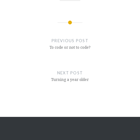
Post
navigation
PREVIOUS POST
To code or not to code?
NEXT POST
Turning a year older