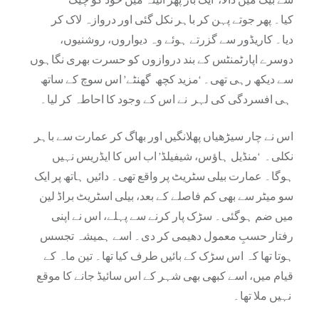
کیا۔ پھر جوتے پہن کر باہر نکل گئی اور دروازہ لاک کر
دیا۔ کاریڈور سے گزرتے ہوئے وہ دیواروں، روشنیوں،
دوسرے اپارٹمنٹس کے بند دروازوں کو حسرت بھری نگاہوں
سے دیکھ رہی تھی۔ ‘مزید کچھ
گھنٹے’ اس سوچ کے ساتھ
ہی افسردگی کی لہر نے اس کے وجود کا احاطہ کر لیا۔
اس نے چار سیڑھیاں پھلانگیں اور بھاگ کر عمارت سے باہر
نکلی۔ ‘منڈیل ہاؤس، شیفیلڈ’ اب اس کا ایڈریس نہیں
ہوگا۔ عمارت بیلی سٹریٹ پر واقع تھی۔ دائیں ہاتھ پر ایک
سو میٹر سے بھی کم فاصلے کے بعد، بیلی اسٹریٹ براڈ لین
میں ضم ہوگئی۔ سڑک پار کرنے سے پہلے، اس نے اپنی
رفتار حسبِ معمول دھیمی کر دی۔ اسے ہمیشہ تجسس
ہوتا تھا کہ اس سڑک کے بائیں طرف کیا تھا۔ تین ماہ کے
قیام میں، اسے کبھی بھی شہر کے اس سائیڈ جانے کا موقع
نہیں ملا تھا۔