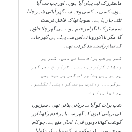
ماسٹرز کے لیے یہاں آیا ہوں۔ اور جب سے آیا
ہوں، کسی نہ کسی وجہ سے گھر آبائی شہر جانا
ٹلتے جا رہا ہے۔ سوچا تھا کہ فائنل فرسٹ
سمسٹر کے ایگزامز ختم ہوتے ہی گھر چلا جاؤں
گا، مگر نا! کورونا نے اس سے پہلے ہی گھر جانے
کے تمام راستے بند کر دیے تھے۔
گھر پر شبِ برات منائی تھی۔ گھر پر
رمضان گزار رہے ہیں ۔ تراویح بھی گھر
پر ہو رہی ہےاور اب گھر پر عید بھی
ہوگی۔۔۔ وائرس ہم سب کو اپنی انگلیوں
پر نچا رہا ہے۔
شبِ برات کو آپا نے بریانی بنائی تھی ۔سبزیوں
کی بریانی کیوں کہ گھر سے باہر قدم رکھنا اور
گوشت کھانا دونوں فی ا لحال منع ہے۔جو کام
بی جے پی نہ کر سکی، وہ کورونا نے کر دکھایا۔