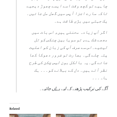
چاہیے تو کچھ وقت اسے ایسے چھوڑ دیجیے
تاکہ سارے اجزا آپس میں گھل مل جائیں۔
یک جہتی میں بڑی طاقت ہے۔
اگر آپ زیادہ محنتی ہیں، اس بات میں
مجھے شک ہے، تو سویابین چنکس کو تل
لیجیے۔اس سے صرف آپ کی زبان کو اصلیت
پتہ چلے گی۔ بصارت تو ضرور دھوکا کھا
جائے گی۔یہ بالکل بون لیس چکن کی طرح
نظر آتے ہیں۔ دل کے بہلانے کو۔۔۔ ہک
ہاہ۔۔۔
آگے کی ترکیب پڑھنے کے لیے
یہاں
جائیے۔
Related