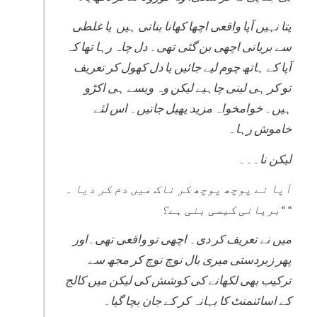
پتا نہیں آپا واقعی اچھا کھانا بناتی ہیں یا غلطی
سے بریانی اچھی بن گئی تھی۔ دل چاہ رہا تھا کہ
آپا کے ہاتھ چوم لیے جائیں یا دل کھول کر تعریف
تو کر ہی لینی چاہیے لیکن وہ ویسے ہی اکڑو
ہیں۔ خوامخواہ مزید پھیل جاتیں۔ اس لئے
خاموش رہا۔
لیکن نا۔۔۔
آپا نے پوچھ پوچھ کر ناک میں دم کر دیا ۔
“بریانی کیسی بنی ہے؟ “
میں نے تعریف کر دی۔ اچھی تو واقعی تھی۔اور
پھر زبردستی میری بال نوچ نوچ کر مجھ سے
ترکیب بھی لکھانے کی کوشش کی لیکن میں کالج
کے اسائنمنٹ کا بہانہ کر کے جان بچا گیا۔