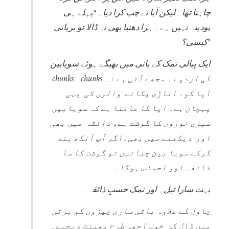
چاہتا تھا۔ لیکن آپا نے چپ کرا دیا۔ “پہلے ہی
پودینہ نہیں ہے۔ ہرا دھنیا بھی نہ ڈالا تو بریانی
کیسی؟”
ایک پیالی نمک کے پانی میں بھیگے ہوئے سویابین
chunks۔ chunks کی اردو نہ مجھے آتی ہے نہ
آپا کو۔ اناڑی پکانے والوں کی یہی
پہچان ہے۔ آپا کا ماننا ہے کہ سویابین
سبزی خوروں کا گوشت ہے، ذائقہ میں بھی
اور دیکھنے میں بھی۔اگر آپ آنکھ بند
کرکے سویا بین چبائیں تو گوشت کا سا
ذائقہ اور احساس ہوگا۔
بہت سارا تیل۔ اور نمک حسبِ ذائقہ۔
چاول کے علاوہ باقی ساری چیزوں کو برتن
میں ڈال کر خوب اچھی طرح پھینٹ دیجیے۔