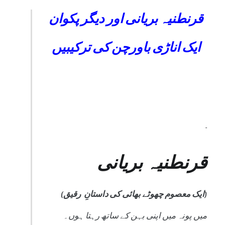
قرنطنیہ بریانی اور دیگر پکوان
ایک اناڑی باورچن کی ترکیبیں
قرنطنیہ بریانی
(ایک معصوم چھوٹے بھائی کی داستانِ رقیق)
میں پونہ میں اپنی بہن کے ساتھ رہتا ہوں۔