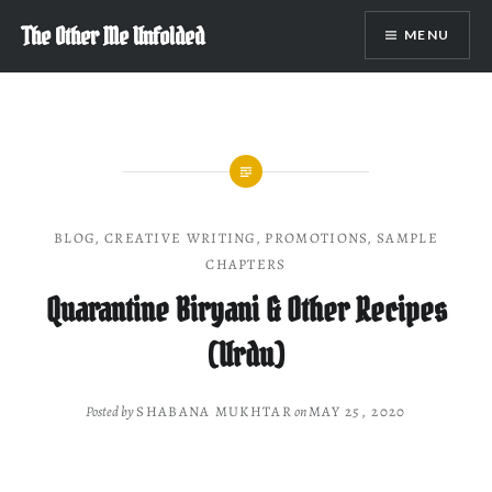
Skip
The Other Me Unfolded
MENU
to
content
BLOG
,
CREATIVE WRITING
,
PROMOTIONS
,
SAMPLE
CHAPTERS
Quarantine Biryani & Other Recipes
(Urdu)
Posted by
SHABANA MUKHTAR
on
MAY 25, 2020