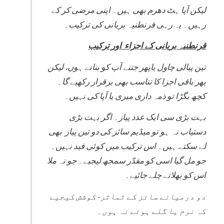
لیکن آپا ہٹ دھرم بھی ہیں۔ اپنی مرضی کر کے
رہیں۔ یہ رہی قرنطنیہ بریانی کی ترکیب۔
قرنطنیہ بریانی کے اجزاء اور ترکیب
تین پیالی چاول یاپھر جتنے آپ کو بنانے ہوں، لیکن
پھر باقی اجزا کا تناسب بھی برقرار رکھیے گا۔
کچھ بگڑا تو ذمہ داری میری یا آپا کی نہیں۔
بہت بڑی سی ایک عدد پیاز۔ اگر بہت بڑی
دستیاب نہ ہو تو میڈیم سائز کی دو تین پیاز بھی
لے سکتے ہیں۔ اس ترکیب میں کوئی قید نہیں۔
جو مل گیا اسی کو مقدّر سمجھ لیجیے۔ جو نہ ملا
اس کو بھلاتے چلے جائیے۔
دو درمیانے سائز کے ٹماٹر- کوشش کیجیے
کہ نرم یا گلے ہوئے نہ ہوں۔