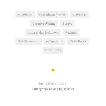
#COVID19
#Lockdown Stories
COVID-19
Creative Writing
Essays
India 21 day lockdown
Recipies
Self Promotion
self-publish
Urdu Books
Urdu Story
Post
navigation
PREVIOUS POST
Emergency Love | Episode 92