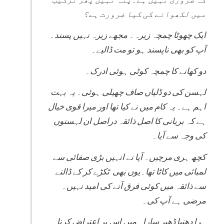
میں لکھوانے کی کیا ضرورت ہے؟
ایک چھوٹا چمچہ زیرہ۔ مجھے زیرہ نہیں پسند۔
آپ کو بھی ناپسند ہو تو مت ڈالیے۔
دو کھانے کا چمچہ کوٹی ہوئی ادرک۔
لہسن کی دو ڈلیاں صاف چھیلی ہوئی۔ یہ بہت
اہم ہے۔ یہ کام میں نے کیا تھا اور میرا قوی خیال
ہے کہ بریانی کا اصل ذائقہ دراصل ان لہسنوں
کی وجہ سے آیا۔
کچھ ہری مرچیں۔ آپا نے انہیں بڑی صفائی سے
لمبائی میں کاٹا تھا۔یوں بھی ٹکڑے کر کے ڈالنے
سے ذائقہ میں کوئی فرق آنے کی امید نہیں۔
مرضی ہے آپ کی۔
ہرا دھنیا ڈھیر سارا۔ میں اس پر اعتراض کرنا