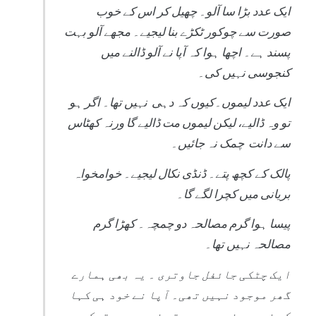
ایک عدد بڑا سا آلو۔ چھیل کر اس کے خوب
صورت سے چوکور ٹکڑے بنا لیجیے۔ مجھے آلو بہت
پسند ہے۔ اچھا ہوا کہ آپا نے آلو ڈالنے میں
کنجوسی نہیں کی۔
ایک عدد لیموں۔کیوں کہ دہی نہیں تھا۔ اگر ہو
تو وہ ڈالیے، لیکن لیموں مت ڈالیے گا ورنہ کھٹاس
سے دانت چمک نہ جائیں۔
پالک کے کچھ پتے۔ ڈنڈی نکال لیجیے۔ خوامخواہ
بریانی میں کچرا لگے گا۔
پیسا ہوا گرم مصالحہ دو چمچہ۔ کھڑا گرم
مصالحہ نہیں تھا۔
ایک چٹکی جائفل جاوتری ۔ یہ بھی ہمارے
گھر موجود نہیں تھی۔ آپا نے خود ہی کہا
کہ ضروری نہیں ہے۔پتہ نہیں پھر ترکیب