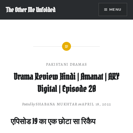
Skip
The Other Me Unfolded
MENU
to
content
PAKISTANI DRAMAS
Drama Review Hindi | Amanat | ARY
Digital | Episode 20
Posted by
SHABANA MUKHTAR
on
APRIL 18, 2022
एपिसोड 19 का एक छोटा सा रिकैप