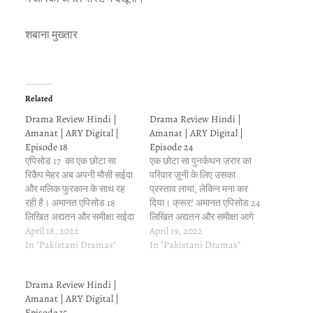
शबाना मुख्तार
Related
Drama Review Hindi |
Drama Review Hindi |
Amanat | ARY Digital |
Amanat | ARY Digital |
Episode 18
Episode 24
एपिसोड 17 का एक छोटा सा
एक छोटा सा पुनर्कथन ज़रार का
रिकैप मेहर अब अपनी मौसी सईदा
परिवार ज़ूनी के लिए उसका
और मलिक फुरकान के साथ रह
प्रस्ताव लाया, लेकिन मना कर
रही है। अमानत एपिसोड 18
दिया। क्रूर! अमानत एपिसोड 24
लिखित अद्यतन और समीक्षा सईदा
लिखित अद्यतन और समीक्षा आगे
मेहर को अस्पताल ले आती है। वह
April 18, 2022
स्पॉयलर: ज़ूनी आत्महत्या करने
April 19, 2022
"अच्छी खबर" के बारे में रोमांचित
In "Pakistani Dramas"
की कोशिश करता है, और चीजें
In "Pakistani Dramas"
है, लेकिन काफ़ी ओवरएक्टिंग की है
ठीक हो जाती हैं। उसके माता-
आंटी ने। मलिक…
पिता जरार के प्रस्ताव से सहमत
Drama Review Hindi |
हैं, सामरा घर…
Amanat | ARY Digital |
Episode 15