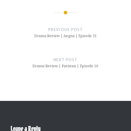
Post
navigation
PREVIOUS POST
Drama Review | Angna | Episode 31
NEXT POST
Drama Review | Paristan | Episode 16
Leave a Reply