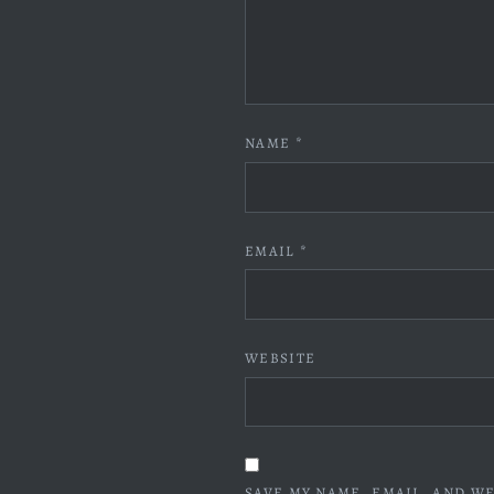
NAME
*
EMAIL
*
WEBSITE
SAVE MY NAME, EMAIL, AND WE