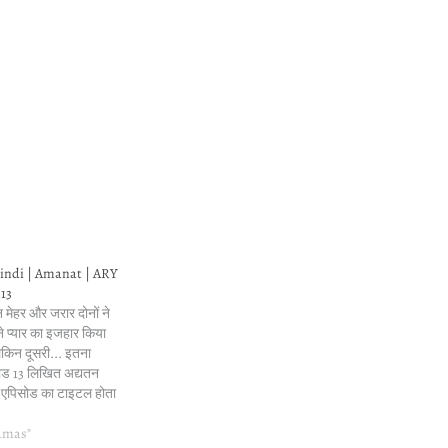
ndi | Amanat | ARY
 13
 मेहर और जरार दोनों ने
े प्यार का इजहार किया
लेकिन दूसरी... इतना
सोड 13 लिखित अद्यतन
 एपिसोड का टाइटल होता
 कितने रंग"। जाहिर है,
ramas"