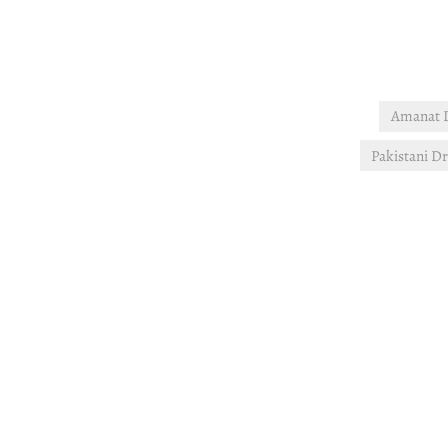
Amanat D
Pakistani D
Post
navigation