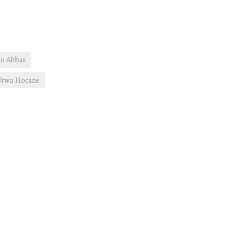
n Abbas
rwa Hocane