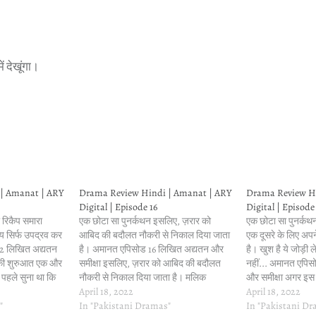
ं देखूंगा।
| Amanat | ARY
Drama Review Hindi | Amanat | ARY
Drama Review Hi
Digital | Episode 16
Digital | Episode
 रिकैप समारा
एक छोटा सा पुनर्कथन इसलिए, ज़रार को
एक छोटा सा पुनर्कथन
य सिर्फ उपद्रव कर
आबिद की बदौलत नौकरी से निकाल दिया जाता
एक दूसरे के लिए अपन
12 लिखित अद्यतन
है। अमानत एपिसोड 16 लिखित अद्यतन और
है। खुश है ये जोड़ी 
की शुरुआत एक और
समीक्षा इसलिए, ज़रार को आबिद की बदौलत
नहीं... अमानत एपि
े पहले सुना था कि
नौकरी से निकाल दिया जाता है। मलिक
और समीक्षा अगर इस
पर…
फुरकान सब कुछ छोड़ देता है और मेहर को
April 18, 2022
तो वो होता "जूनी तेरे
April 18, 2022
"
देखने आता है। यह परिवर्तन…
In "Pakistani Dramas"
उसकी…
In "Pakistani D