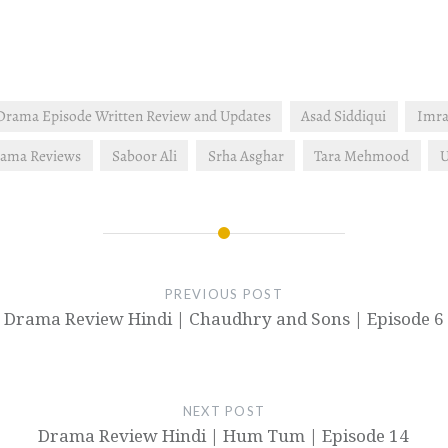
rama Episode Written Review and Updates
Asad Siddiqui
Imra
rama Reviews
Saboor Ali
Srha Asghar
Tara Mehmood
U
PREVIOUS POST
Drama Review Hindi | Chaudhry and Sons | Episode 6
NEXT POST
Drama Review Hindi | Hum Tum | Episode 14