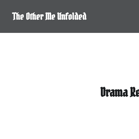
Skip
to
The Other Me Unfolded
content
Drama Rev