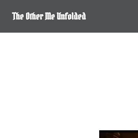
Skip
to
The Other Me Unfolded
content