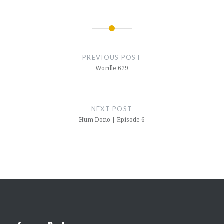
Post
navigation
PREVIOUS POST
Wordle 629
NEXT POST
Hum Dono | Episode 6