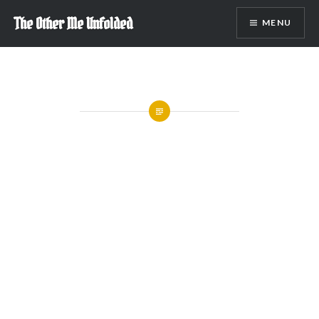
Skip
The Other Me Unfolded
MENU
to
content