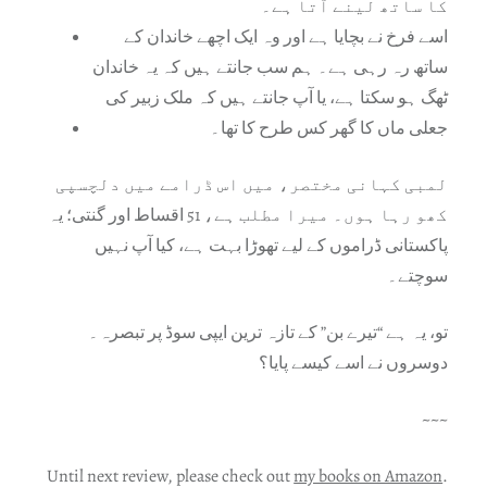
کا ساتھ لینے آتا ہے۔
اسے فرخ نے بچایا ہے اور وہ ایک اچھے خاندان کے
ساتھ رہ رہی ہے۔ ہم سب جانتے ہیں کہ یہ خاندان
ٹھگ ہو سکتا ہے، یا آپ جانتے ہیں کہ ملک زبیر کی
جعلی ماں کا گھر کس طرح کا تھا۔
لمبی کہانی مختصر، میں اس ڈرامے میں دلچسپی
کھو رہا ہوں۔ میرا مطلب ہے، 51 اقساط اور گنتی؛ یہ
پاکستانی ڈراموں کے لیے تھوڑا بہت ہے، کیا آپ نہیں
سوچتے۔
تو، یہ ہے “تیرے بن” کے تازہ ترین ایپی سوڈ پر تبصرہ۔
دوسروں نے اسے کیسے پایا؟
~~~
Until next review, please check out
my books on Amazon
.