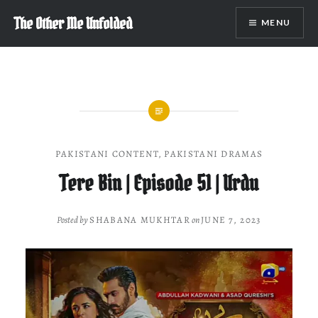
Skip
The Other Me Unfolded
MENU
to
content
PAKISTANI CONTENT
,
PAKISTANI DRAMAS
Tere Bin | Episode 51 | Urdu
Posted by
SHABANA MUKHTAR
on
JUNE 7, 2023