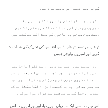
کوئی بھی نہیں جو مجھے یاد ہے۔
اگر وہ یہ الزام اس بات پر لگا رہے ہیں کہ
میروب روحیل اور صبا کے ساتھ ریسٹورنٹ میں
بیٹھی تھی تو وہ باتوں کو بہت آگے لے گئے ہیں،
“ٹو فار، مرتسم، ٹو فار۔” اس اقتباس کی تحریک کی شناخت
کریں اور امیزون واؤچر جیتیں۔
اور اس سے میں اپنا سر دیوار سے ٹکرانا چاہتا
ہوں۔ ان کے درمیان جو کچھ ہوا اس کے بعد مرتسم
نہ جانے کیوں میرب کو چھوڑ کر چلا گیا۔ اور اس
سے بھی بدتر، وہ یہ کیسے الزام لگا سکتا ہے کہ
میرب روحیل کے ساتھ شہر سے فرار ہوا ہوگا۔
اس ٹیم نے ہمیں ایک مہربان ہیرو دیا، اور پھر انہوں نے اس