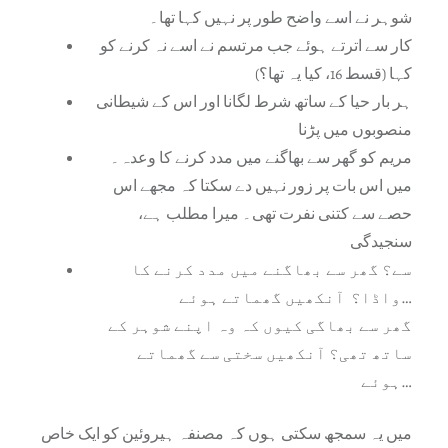
شوہر نے اسے واضح طور پر نہیں کہا تھا۔
کار سے اترتے ہوئے جب مرتسم نے اسے نہ کرنے کو
کہا (قسط 16، کیا یہ تھا؟)
ہر بار حیا کے ساتھ شرط لگانا اور اس کے شیطانی
منصوبوں میں پڑنا
مریم کو گھر سے بھاگنے میں مدد کرنے کا وعدہ۔
میں اس بات پر زور نہیں دے سکتا کہ مجھے اس
حصے سے کتنی نفرت تھی۔ میرا مطلب ہے،
سنجیدگی
سے؟ گھر سے بھاگنے میں مدد کرنے کا
واڈا؟ آنکھیں گھماتے ہوئے…
گھر سے بھاگی کیوں کہ وہ اپنے شوہر کے
ساتھ تھی؟ آنکھیں سختی سے گھماتے
ہوئے…
میں یہ سمجھ سکتی ہوں کہ مصنفہ ہیروئین کو ایک خاص