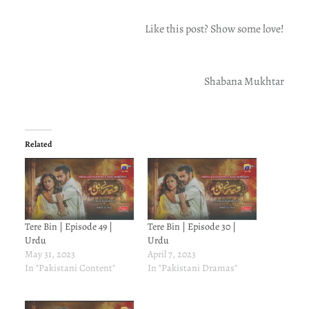
Like this post? Show some love!
Shabana Mukhtar
Related
Tere Bin | Episode 49 |
Tere Bin | Episode 30 |
Urdu
Urdu
May 31, 2023
April 7, 2023
In "Pakistani Content"
In "Pakistani Dramas"