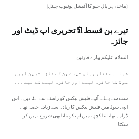
[ماخذ: ہر پال جیو کا آفیشل یوٹیوب چینل]
تیرے بن قسط 51 تحریری اپ ڈیٹ اور
جائزہ
السلام علیکم پیارے قارئین
شبانہ مختار یہاں تیرے بن کے تازہ ترین ایپی
سوڈ کا جائزہ لینے اور جائزہ لینے کے لیے ۔۔۔
سب سے پہلے، آئیے فلیش بیکس کو راستے سے ہٹا دیں۔ اس
ایپی سوڈ میں فلیش بیکس کا زیادہ سے زیادہ حصہ تھا۔
ڈرامہ تھا، اتنا کچھ، میں آپ کو بتانا بھی شروع نہیں کر
سکتا۔