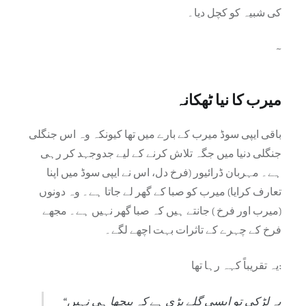
کی شبیہ کو کچل دیا۔
~
میرب کا نیا ٹھکانہ
باقی ایپی سوڈ میرب کے بارے میں تھا کیونکہ وہ اس جنگلی
جنگلی دنیا میں جگہ تلاش کرنے کے لیے جدوجہد کر رہی
ہے۔ مہربان ڈرائیور (فرخ دل، اس نے ایپی سوڈ میں اپنا
تعارف کرایا) میرب کو صبا کے گھر لے جاتا ہے۔ وہ دونوں
(میرب اور فرخ ) جانتے ہیں کہ صبا گھر نہیں ہے۔ مجھے
فرخ کے چہرے کے تاثرات بہت اچھے لگے۔
یہ تقریباً کہہ رہا تھا:
“یہ لڑکی تو ایسی گلے پڑی ہے کہ پیچھا ہی نہیں