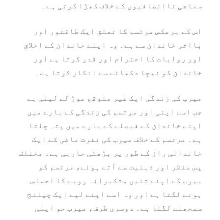
سماجی ناانصافیوں کے خلاف کھڑا کرتی ہے۔
اس کے برعکس مرتسم کا تعلق ایک طاقتور اور
بااثر خاندان سے ہے۔ وہ اپنے خاندان کے اخلاق
اور روایات کا احترام اور قدر کرتا ہے اور
خاندان کو نیچا دکھانے سے انکار کرتا ہے۔
میرب کی زندگی ایک غیر متوقع موڑ لے لیتی ہے
جب اسے اپنی اور مرتسم کی زندگی کے بارے میں
اپنے خاندان کے فیصلے کے بارے میں پتہ چلتا
ہے۔ مرتسم کے خلاف میرب کی نفرت ماضی کے ایک
خاندانی راز کے طور پر بڑھتی جارہی ہے۔ مختلف
پس منظر اور ذہنیت سے آتے ہوئے، مرتسم کو
میرب کے اپنے تئیں متکبرانہ رویے کا احساس
ہونے لگتا ہے اور وہ اسے اپنے لیے ایک چیلنج
سمجھنے لگتا ہے۔ دوسری طرف، میرب جو اپنی