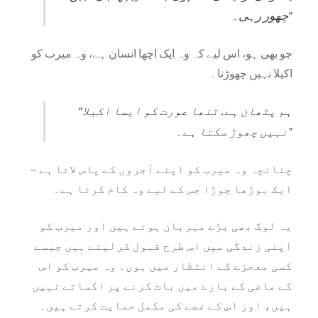
چھور رہی۔”
جو بھی ہو، اس لیے کہ وہ ایک اچھا انسان ہے، وہ میرب کو
اکیلا نہیں چھوڑتا۔
“ہم پٹھان ہے. تنھا عورت کو ایسا اکیلا
نہیں چھوڑ سکتا ہے۔”
چنانچہ وہ میرب کو اپنے آجروں کے پاس لاتا ہے –
ایک بوڑھا جوڑا جس کے لیے وہ کام کرتا ہے۔
یہ لوگ بھی بڑے مہربان ہوتے ہیں اور میرب کو
اپنی زندگی میں اس طرح قبول کرلیتے ہیں جیسے
کسی معجزے کے انتظار میں ہوں۔ وہ میرب کو اس
کے ماضی کے بارے میں بات کرنے پر اکساتے نہیں
ہیں، اور اس کے غصے کی مکمل حمایت کرتے ہیں۔