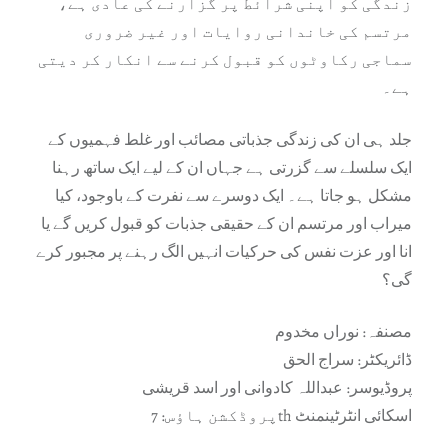
زندگی کو اپنی شرائط پر گزارنے کی عادی ہے،
مرتسم کی خاندانی روایات اور غیر ضروری
سماجی رکاوٹوں کو قبول کرنے سے انکار کر دیتی
ہے۔
جلد ہی ان کی زندگی جذباتی مصائب اور غلط فہمیوں کے
ایک سلسلے سے گزرتی ہے جہاں ان کے لیے ایک ساتھ رہنا
مشکل ہو جاتا ہے۔ ایک دوسرے سے نفرت کے باوجود، کیا
میراب اور مرتسم ان کے حقیقی جذبات کو قبول کریں گے یا
انا اور عزت نفس کی حرکیات انہیں الگ رہنے پر مجبور کرے
گی؟
مصنفہ: نوراں مخدوم
ڈائریکٹر: سراج الحق
پروڈیوسر: عبداللہ کادوانی اور اسد قریشی
پروڈکشن ہاؤس: 7th اسکائی انٹرٹینمنٹ