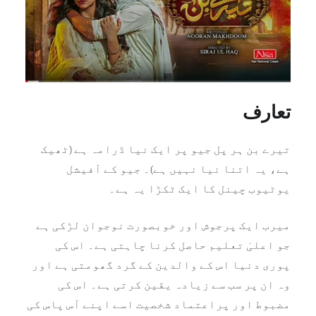
تعارف
تیرے بن ہر پل جیو پر ایک نیا ڈرامہ ہے (ٹھیک
ہے، یہ اتنا نیا نہیں ہے)۔ جیو کے آفیشل
یوٹیوب چینل کا ایک ٹکڑا یہ ہے۔
میرب ایک پرجوش اور خوبصورت نوجوان لڑکی ہے
جو اعلیٰ تعلیم حاصل کرنا چاہتی ہے۔ اس کی
پوری دنیا اس کے والدین کے گرد گھومتی ہے اور
وہ ان پر سب سے زیادہ یقین کرتی ہے۔ اس کی
مضبوط اور پراعتماد شخصیت اسے اپنے آس پاس کی