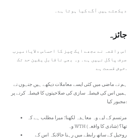
دیکھتے ہیں آگے کیا ہوتا ہے۔
جائزہ
اس واقعہ نے مجھے ایک چیز کا احساس دلایا: میرب
صرف پاگل نہیں ہے۔ وہ بھی ناقابل یقین حد تک
خوش قسمت ہے.
ہم نے ماضی میں کئی ایسے معاملات دیکھے ہیں جنہوں نے
ہمیں اس کی فیصلہ سازی کی صلاحیتوں کا فیصلہ کرنے پر
مجبور کیا:
مرتسم کے لیے وہ معاہدہ لکھنا؛ میرا مطلب ہے کہ
وہ WTH تھا؟ (شادی کا واقعہ)
روحیل کے ساتھ رابطے میں رہنا حالانکہ اس کے