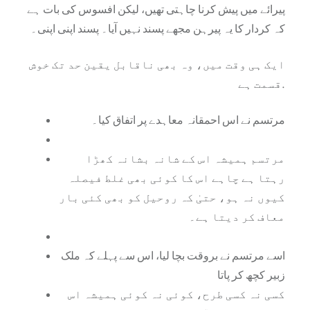
پیرائے میں پیش کرنا چاہتی تھیں، لیکن افسوس کی بات ہے
کہ کردار کا یہ پیرہن مجھے پسند نہیں آیا۔ پسند اپنی اپنی۔
ایک ہی وقت میں، وہ بھی ناقابل یقین حد تک خوش
قسمت ہے.
مرتسم نے اس احمقانہ معاہدے پر اتفاق کیا۔
مرتسم ہمیشہ اس کے شانہ بشانہ کھڑا
رہتا ہے چاہے اس کا کوئی بھی غلط فیصلہ
کیوں نہ ہو، حتیٰ کہ روحیل کو بھی کئی بار
معاف کر دیتا ہے۔
اسے مرتسم نے بروقت بچا لیا، اس سے پہلے کہ ملک
زبیر کچھ کر پاتا
کسی نہ کسی طرح، کوئی نہ کوئی ہمیشہ اس