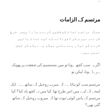
~
مرتسم کے الزامات
جبکہ مرتسم تمام کوششیں کرنے، سارا پیسہ خرچ
کرنے، میرب کو ڈھونڈنے کے لیے تمام باتیں
کرنے کو تیار ہے، سلمیٰ بیگم یہ دیکھ کر خوش
نہیں ہیں۔
اگر یہ سب کچھ ہوتا تو میں مستسیم کی شفقت پر بھونک
رہا ہوتا، لیکن نو…
مرتسم سب کو بتاتا ہے کہ میرب روحیل کے ساتھ ہے۔ ایک
لمحے کے لیے، میں اس طرح تھا: کیا میں نے کچھ یاد کیا؟ کیا
مرتسم کے پاس کوئی ثبوت تھا کہ میروب روحیل کے ساتھ
گئی تھی؟