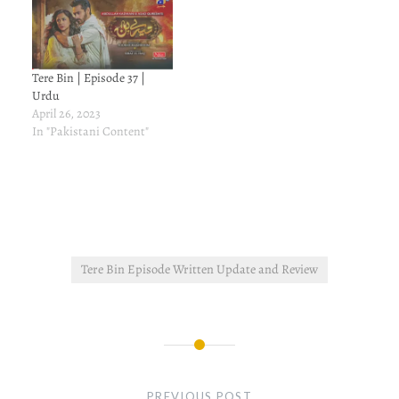
Tere Bin | Episode 37 |
Urdu
April 26, 2023
In "Pakistani Content"
Tere Bin Episode Written Update and Review
Post
navigation
PREVIOUS POST