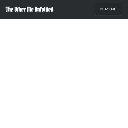
Skip
The Other Me Unfolded
MENU
to
content