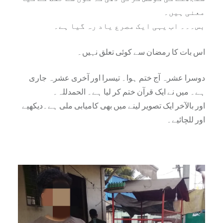
معنی ہیں۔
بس۔۔۔ اب یہی ایک مصرع یاد رہ گیا ہے۔
اس بات کا رمضان سے کوئی تعلق نہیں۔
دوسرا عشرہ آج ختم ہوا۔ تیسرا اور آخری عشرہ جاری
ہے۔ میں نے ایک قرآن ختم کر لیا ہے۔ الحمدللہ۔
اور بالآخر ایک تصویر لینے میں بھی کامیابی ملی ہے۔
دیکھیے
اور للچائیے
۔