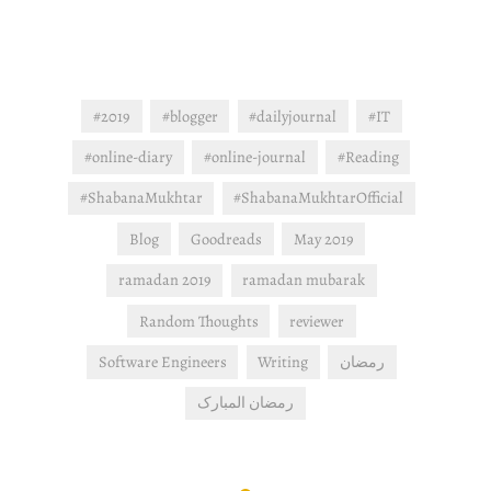
#2019
#blogger
#dailyjournal
#IT
#online-diary
#online-journal
#Reading
#ShabanaMukhtar
#ShabanaMukhtarOfficial
Blog
Goodreads
May 2019
ramadan 2019
ramadan mubarak
Random Thoughts
reviewer
Software Engineers
Writing
رمضان
رمضان المبارک