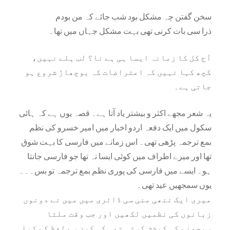
سخن گفتن چہ مشکل بود شب جائے کہ من بودم
ذرا سی بات کرنی تھی بہت مشکل جہاں میں تھا۔
آج کل کا زمانہ ایسا ہی ہے نا؟ لب ہلے نہیں،
کچھ کہا نہیں کہ اعتراضات کہ بوچھاڑ شروع ہو
جاتی ہے۔
یہ شعر مجھے اکثر و بیشتر یاد آتا ہے۔ قصہ یوں ہے کہ ہائی
سکول میں ایک دفعہ اردو اخبار میں امیر خسرو کی نظم
بمع ترجمہ پڑھی تھی۔ اس زمانے میں فارسی کا بہت شوق
تھا اور میرے اطراف میں کوئی ایسا نہ تھا جو فارسی جانتا
ہو۔ ایسے میں فارسی کی پوری نظم بمع ترجمہ تو بس۔۔۔
یوں سمجھیں عید تھی۔
میری ایک ننھی منی سی ڈائری میں میں نے دونوں
زبانوں کی نظمیں لکھیں اور جب وقت ملتا
سمجھنے کی کوشش کرتی تھی کہ کون سے لفظ کے کیا