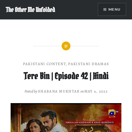
Skip
The Other Me Unfolded
MENU
to
content
PAKISTANI CONTENT
,
PAKISTANI DRAMAS
Tere Bin | Episode 42 | Hindi
Posted by
SHABANA MUKHTAR
on
MAY 4, 2023