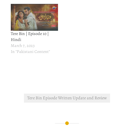
Tere Bin | Episode 10 |
Hindi
March 7, 2023
In "Pakistani Content"
Tere Bin Episode Written Update and Review
Post