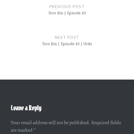
navigation
PREVIOUS POST
Tere Bin | Episode 49
NEXT POST
Tere Bin | Episode 49 | Urdu
Leave a Reply
Your email address will not be published.
Required fields
are marked
*