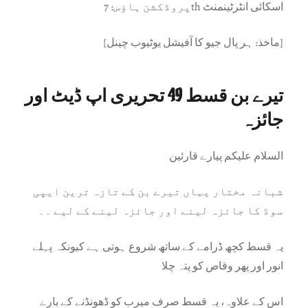
پروڈکشن ہاؤس: 7th اسکائی انٹرٹینمنٹ
[ماخذ: ہر پال جیو کا آفیشل یوٹیوب چینل]
تیرے بن قسط 49 تحریری اپ ڈیٹ اور
جائزہ
السلام علیکم پیارے قارئین
شبانہ مختار یہاں تیرے بن کے تازہ ترین ایپی
سوڈ کا جائزہ لینے اور جائزہ لینے کے لیے ۔۔
یہ قسط کچھ ڈرامے کے ساتھ شروع ہوتی ہے کیونکہ پہلے
انور اور پھر وقاص کو پتہ چلا
اس کے علاوہ، یہ قسط صرف میرب کو ڈھونڈنے کے بارے