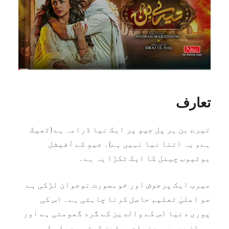
تعارف
تیرے بن ہر پل جیو پر ایک نیا ڈرامہ ہے (ٹھیک
ہے، یہ اتنا نیا نہیں ہے)۔ جیو کے آفیشل
یوٹیوب چینل کا ایک ٹکڑا یہ ہے۔
میرب ایک پرجوش اور خوبصورت نوجوان لڑکی ہے
جو اعلیٰ تعلیم حاصل کرنا چاہتی ہے۔ اس کی
پوری دنیا اس کے والدین کے گرد گھومتی ہے اور
وہ ان پر سب سے زیادہ یقین کرتی ہے۔ اس کی