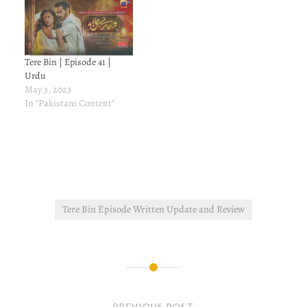
Tere Bin | Episode 41 |
Urdu
May 3, 2023
In "Pakistani Content"
Tere Bin Episode Written Update and Review
Post
navigation
PREVIOUS POST