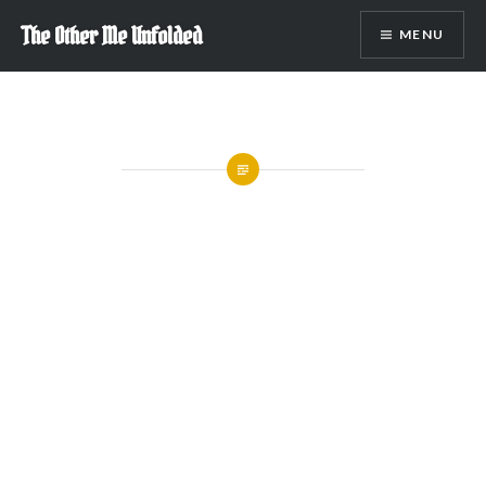
Skip
The Other Me Unfolded
MENU
to
content