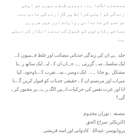
سمجھنے لگتا ہے۔ دوسری طرف، میرب جو اپنی
زندگی کو اپنی شرائط پر گزارنے کی عادی ہے،
مرتسم کی خاندانی روایات اور غیر ضروری
سماجی رکاوٹوں کو قبول کرنے سے انکار کر دیتی
ہے۔
جلد ہی ان کی زندگی جذباتی مصائب اور غلط فہمیوں کے
ایک سلسلے سے گزرتی ہے جہاں ان کے لیے ایک ساتھ رہنا
مشکل ہو جاتا ہے۔ ایک دوسرے سے نفرت کے باوجود، کیا
میراب اور مرتسم ان کے حقیقی جذبات کو قبول کریں گے یا
انا اور عزت نفس کی حرکیات انہیں الگ رہنے پر مجبور کرے
گی؟
مصنفہ: نوراں مخدوم
ڈائریکٹر: سراج الحق
پروڈیوسر: عبداللہ کادوانی اور اسد قریشی