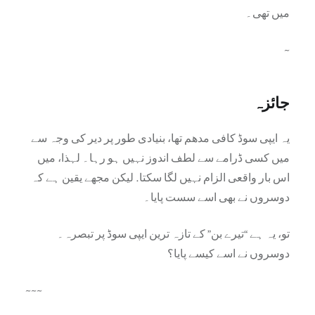
میں تھی۔
~
جائزہ
یہ ایپی سوڈ کافی مدھم تھا، بنیادی طور پر دیر کی وجہ سے
میں کسی ڈرامے سے لطف اندوز نہیں ہو رہا۔ لہذا، میں
اس بار واقعی الزام نہیں لگا سکتا. لیکن مجھے یقین ہے کہ
دوسروں نے بھی اسے سست پایا۔
تو، یہ ہے “تیرے بن” کے تازہ ترین ایپی سوڈ پر تبصرہ۔
دوسروں نے اسے کیسے پایا؟
~~~