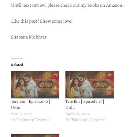
Until next review, please check out
my books on Amazon
.
Like this post? Show some love!
Shabana Mukhtar
Related
Tere Bin | Episode 30 |
Tere Bin | Episode 37 |
Urdu
Urdu
April 7, 2023
April 26, 2023
In "Pakistani Dramas"
In "Pakistani Content"