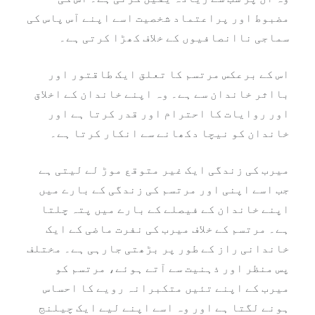
مضبوط اور پراعتماد شخصیت اسے اپنے آس پاس کی
سماجی ناانصافیوں کے خلاف کھڑا کرتی ہے۔
اس کے برعکس مرتسم کا تعلق ایک طاقتور اور
بااثر خاندان سے ہے۔ وہ اپنے خاندان کے اخلاق
اور روایات کا احترام اور قدر کرتا ہے اور
خاندان کو نیچا دکھانے سے انکار کرتا ہے۔
میرب کی زندگی ایک غیر متوقع موڑ لے لیتی ہے
جب اسے اپنی اور مرتسم کی زندگی کے بارے میں
اپنے خاندان کے فیصلے کے بارے میں پتہ چلتا
ہے۔ مرتسم کے خلاف میرب کی نفرت ماضی کے ایک
خاندانی راز کے طور پر بڑھتی جارہی ہے۔ مختلف
پس منظر اور ذہنیت سے آتے ہوئے، مرتسم کو
میرب کے اپنے تئیں متکبرانہ رویے کا احساس
ہونے لگتا ہے اور وہ اسے اپنے لیے ایک چیلنج