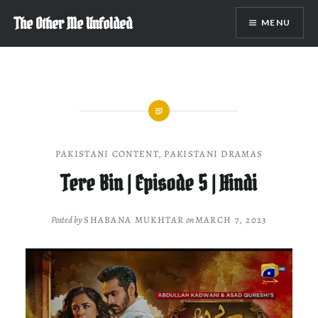
Skip
The Other Me Unfolded
MENU
to
content
PAKISTANI CONTENT
,
PAKISTANI DRAMAS
Tere Bin | Episode 5 | Hindi
Posted by
SHABANA MUKHTAR
on
MARCH 7, 2023