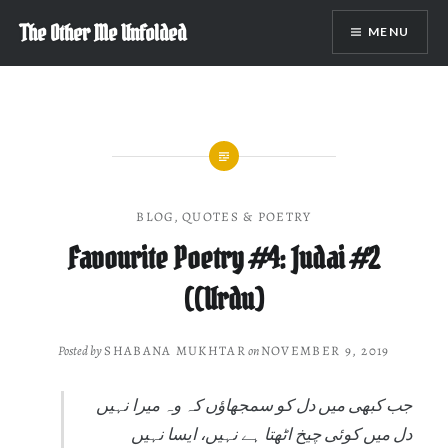
Skip
The Other Me Unfolded
MENU
to
content
BLOG
,
QUOTES & POETRY
Favourite Poetry #4: Judai #2
((Urdu)
Posted by
SHABANA MUKHTAR
on
NOVEMBER 9, 2019
جب کبھی میں دل کو سمجھاؤں کہ وہ میرا نہیں
دل میں کوئی چیخ اٹھتا ہے نہیں، ایسا نہیں