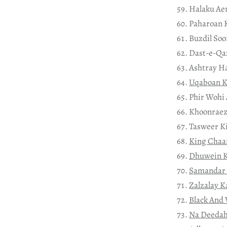
Uqaboan K
King Chaa
Dhuwein K
Samandar 
Zalzalay K
Black And