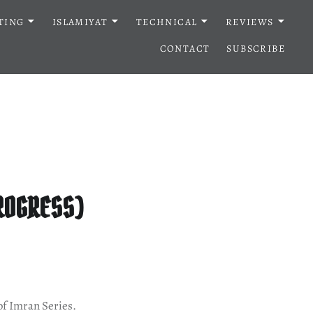
TING
ISLAMIYAT
TECHNICAL
REVIEWS
CONTACT
SUBSCRIBE
PROGRESS)
 of Imran Series.