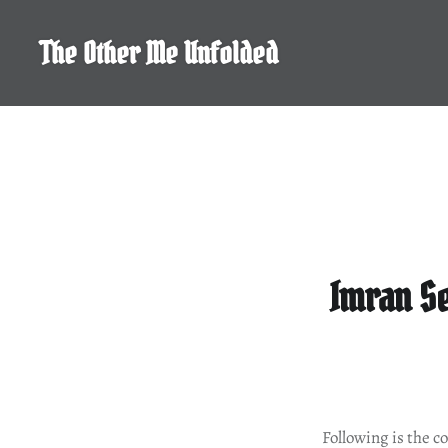
Skip
to
The Other Me Unfolded
content
Imran Se
Following is the c